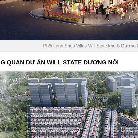
Phối cảnh Shop Villas Will State khu B Dươn
G QUAN DỰ ÁN
WILL STATE DƯƠNG NỘI