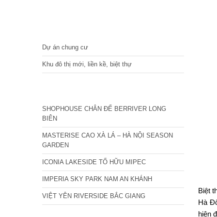
DỰ ÁN
Dự án chung cư
Khu đô thị mới, liền kề, biệt thự
CÁC DỰ ÁN MỚI NHẤT
SHOPHOUSE CHÂN ĐẾ BERRIVER LONG
BIÊN
MASTERISE CAO XÀ LÁ – HÀ NỘI SEASON
GARDEN
ICONIA LAKESIDE TỐ HỮU MIPEC
IMPERIA SKY PARK NAM AN KHÁNH
Biệt 
VIỆT YÊN RIVERSIDE BẮC GIANG
Hà Đô
hiện 