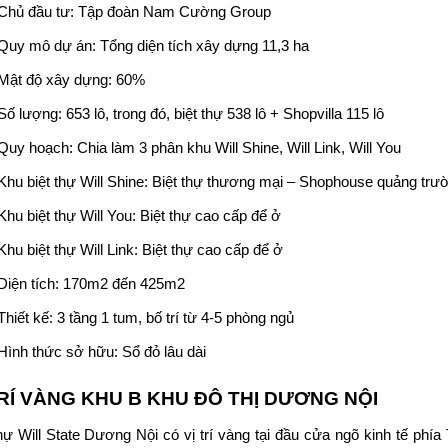
Chủ đầu tư:
Tập đoàn Nam Cường Group
Quy mô dự án: Tổng diện tích xây dựng 11,3 ha
Mật độ xây dựng: 60%
Số lượng: 653 lô, trong đó, biệt thự 538 lô + Shopvilla 115 lô
Quy hoạch: Chia làm 3 phân khu
Will Shine, Will Link, Will You
Khu biệt thự Will Shine: Biệt thự thương mại – Shophouse quảng trư
Khu biệt thự Will You: Biệt thự cao cấp để ở
Khu biệt thự Will Link: Biệt thự cao cấp để ở
Diện tích: 170m2 đến 425m2
Thiết kế: 3 tầng 1 tum, bố trí từ 4-5 phòng ngủ
Hình thức sở hữu: Sổ đỏ lâu dài
TRÍ VÀNG KHU B KHU ĐÔ THỊ DƯƠNG NỘI
thự Will State Dương Nội
có vị trí vàng tại đầu cửa ngõ kinh tế ph