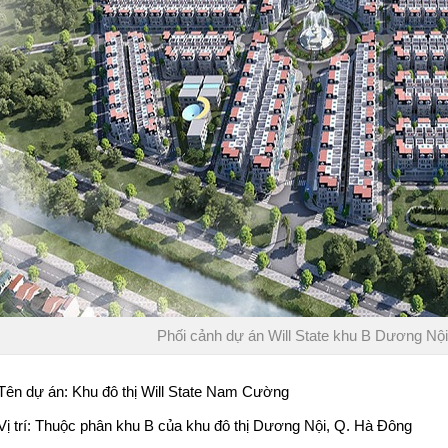
Phối cảnh dự án Will State khu B Dương N
Tên dự án: Khu đô thị Will State Nam Cường
Vị trí: Thuộc phân khu B của khu đô thị Dương Nội, Q. Hà Đông