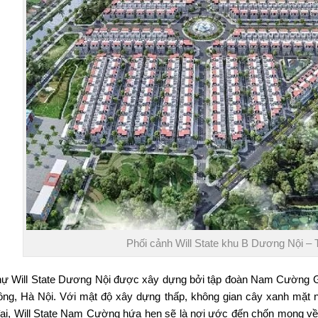
Phối cảnh Will State khu B Dương Nội 
thự Will State Dương Nội
được xây dựng bởi tập đoàn Nam Cường Group
ng, Hà Nội. Với mật độ xây dựng thấp, không gian cây xanh mặt n
đại, Will State Nam Cường hứa hẹn sẽ là nơi ước đến chốn mong về 