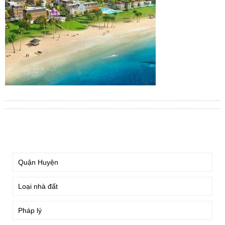
TÌM KIẾM