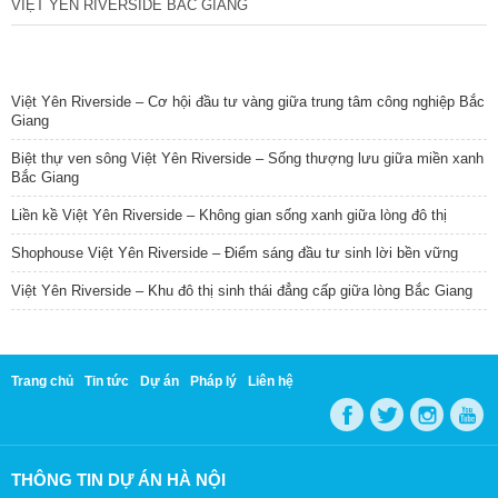
VIỆT YÊN RIVERSIDE BẮC GIANG
TIN NỔI BẬT
Việt Yên Riverside – Cơ hội đầu tư vàng giữa trung tâm công nghiệp Bắc
Giang
Biệt thự ven sông Việt Yên Riverside – Sống thượng lưu giữa miền xanh
Bắc Giang
Liền kề Việt Yên Riverside – Không gian sống xanh giữa lòng đô thị
Shophouse Việt Yên Riverside – Điểm sáng đầu tư sinh lời bền vững
Việt Yên Riverside – Khu đô thị sinh thái đẳng cấp giữa lòng Bắc Giang
Trang chủ
Tin tức
Dự án
Pháp lý
Liên hệ
THÔNG TIN DỰ ÁN HÀ NỘI