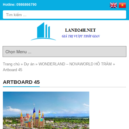
Hotline: 0986866790
Trang chủ
»
Dự án
»
WONDERLAND – NOVAWORLD HỒ TRÀM
»
Artboard 45
ARTBOARD 45