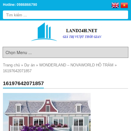
Hotline: 0986866790
Trang chủ
»
Dự án
»
WONDERLAND – NOVAWORLD HỒ TRÀM
»
16197642071857
16197642071857