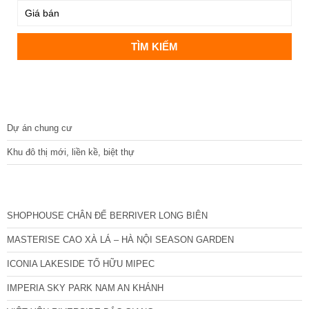
DỰ ÁN
Dự án chung cư
Khu đô thị mới, liền kề, biệt thự
CÁC DỰ ÁN MỚI NHẤT
SHOPHOUSE CHÂN ĐẾ BERRIVER LONG BIÊN
MASTERISE CAO XÀ LÁ – HÀ NỘI SEASON GARDEN
ICONIA LAKESIDE TỐ HỮU MIPEC
IMPERIA SKY PARK NAM AN KHÁNH