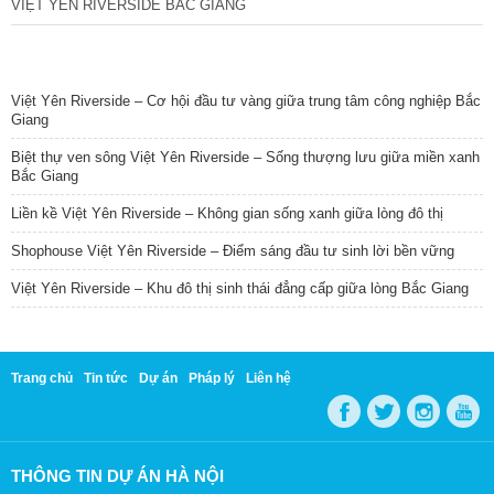
VIỆT YÊN RIVERSIDE BẮC GIANG
TIN NỔI BẬT
Việt Yên Riverside – Cơ hội đầu tư vàng giữa trung tâm công nghiệp Bắc
Giang
Biệt thự ven sông Việt Yên Riverside – Sống thượng lưu giữa miền xanh
Bắc Giang
Liền kề Việt Yên Riverside – Không gian sống xanh giữa lòng đô thị
Shophouse Việt Yên Riverside – Điểm sáng đầu tư sinh lời bền vững
Việt Yên Riverside – Khu đô thị sinh thái đẳng cấp giữa lòng Bắc Giang
Trang chủ
Tin tức
Dự án
Pháp lý
Liên hệ
THÔNG TIN DỰ ÁN HÀ NỘI