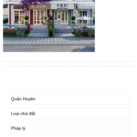
TÌM KIẾM