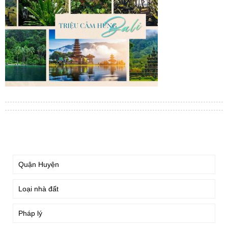
TÌM KIẾM