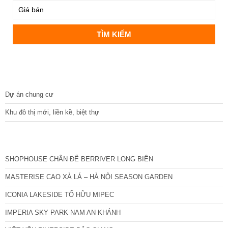
DỰ ÁN
Dự án chung cư
Khu đô thị mới, liền kề, biệt thự
CÁC DỰ ÁN MỚI NHẤT
SHOPHOUSE CHÂN ĐẾ BERRIVER LONG BIÊN
MASTERISE CAO XÀ LÁ – HÀ NỘI SEASON GARDEN
ICONIA LAKESIDE TỐ HỮU MIPEC
IMPERIA SKY PARK NAM AN KHÁNH