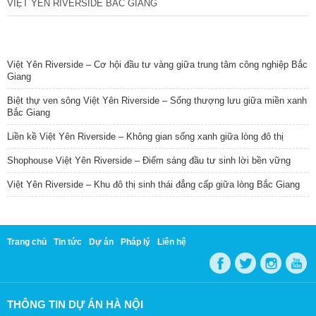
VIỆT YÊN RIVERSIDE BẮC GIANG
TIN NỔI BẬT
Việt Yên Riverside – Cơ hội đầu tư vàng giữa trung tâm công nghiệp Bắc
Giang
Biệt thự ven sông Việt Yên Riverside – Sống thượng lưu giữa miền xanh
Bắc Giang
Liền kề Việt Yên Riverside – Không gian sống xanh giữa lòng đô thị
Shophouse Việt Yên Riverside – Điểm sáng đầu tư sinh lời bền vững
Việt Yên Riverside – Khu đô thị sinh thái đẳng cấp giữa lòng Bắc Giang
Trang chủ
Tin tức
Dự án
Pháp lý
Liên hệ
THÔNG TIN DỰ ÁN HÀ NỘI