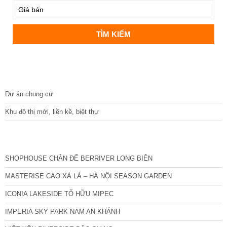
DỰ ÁN
Dự án chung cư
Khu đô thị mới, liền kề, biệt thự
CÁC DỰ ÁN MỚI NHẤT
SHOPHOUSE CHÂN ĐẾ BERRIVER LONG BIÊN
MASTERISE CAO XÀ LÁ – HÀ NỘI SEASON GARDEN
ICONIA LAKESIDE TỐ HỮU MIPEC
IMPERIA SKY PARK NAM AN KHÁNH