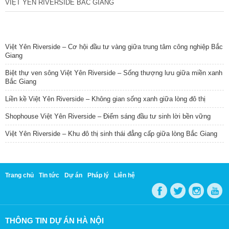
VIỆT YÊN RIVERSIDE BẮC GIANG
TIN NỔI BẬT
Việt Yên Riverside – Cơ hội đầu tư vàng giữa trung tâm công nghiệp Bắc
Giang
Biệt thự ven sông Việt Yên Riverside – Sống thượng lưu giữa miền xanh
Bắc Giang
Liền kề Việt Yên Riverside – Không gian sống xanh giữa lòng đô thị
Shophouse Việt Yên Riverside – Điểm sáng đầu tư sinh lời bền vững
Việt Yên Riverside – Khu đô thị sinh thái đẳng cấp giữa lòng Bắc Giang
Trang chủ
Tin tức
Dự án
Pháp lý
Liên hệ
THÔNG TIN DỰ ÁN HÀ NỘI