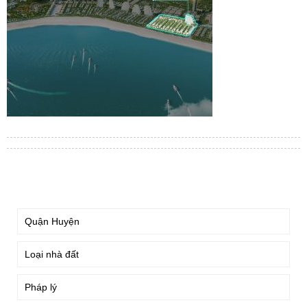
TÌM KIẾM