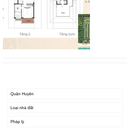
TÌM KIẾM