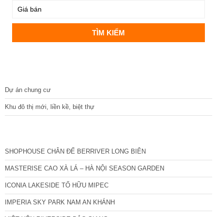
DỰ ÁN
Dự án chung cư
Khu đô thị mới, liền kề, biệt thự
CÁC DỰ ÁN MỚI NHẤT
SHOPHOUSE CHÂN ĐẾ BERRIVER LONG BIÊN
MASTERISE CAO XÀ LÁ – HÀ NỘI SEASON GARDEN
ICONIA LAKESIDE TỐ HỮU MIPEC
IMPERIA SKY PARK NAM AN KHÁNH