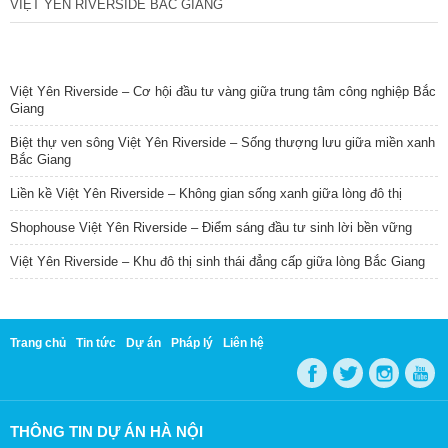
VIỆT YÊN RIVERSIDE BẮC GIANG
TIN NỔI BẬT
Việt Yên Riverside – Cơ hội đầu tư vàng giữa trung tâm công nghiệp Bắc
Giang
Biệt thự ven sông Việt Yên Riverside – Sống thượng lưu giữa miền xanh
Bắc Giang
Liền kề Việt Yên Riverside – Không gian sống xanh giữa lòng đô thị
Shophouse Việt Yên Riverside – Điểm sáng đầu tư sinh lời bền vững
Việt Yên Riverside – Khu đô thị sinh thái đẳng cấp giữa lòng Bắc Giang
Trang chủ
Tin tức
Dự án
Pháp lý
Liên hệ
THÔNG TIN DỰ ÁN HÀ NỘI