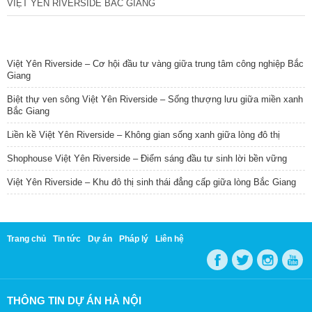
VIỆT YÊN RIVERSIDE BẮC GIANG
TIN NỔI BẬT
Việt Yên Riverside – Cơ hội đầu tư vàng giữa trung tâm công nghiệp Bắc
Giang
Biệt thự ven sông Việt Yên Riverside – Sống thượng lưu giữa miền xanh
Bắc Giang
Liền kề Việt Yên Riverside – Không gian sống xanh giữa lòng đô thị
Shophouse Việt Yên Riverside – Điểm sáng đầu tư sinh lời bền vững
Việt Yên Riverside – Khu đô thị sinh thái đẳng cấp giữa lòng Bắc Giang
Trang chủ
Tin tức
Dự án
Pháp lý
Liên hệ
THÔNG TIN DỰ ÁN HÀ NỘI