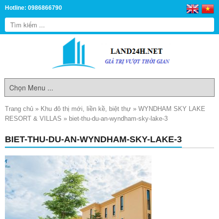
Hotline: 0986866790
Trang chủ
»
Khu đô thị mới, liền kề, biệt thự
»
WYNDHAM SKY LAKE
RESORT & VILLAS
»
biet-thu-du-an-wyndham-sky-lake-3
BIET-THU-DU-AN-WYNDHAM-SKY-LAKE-3