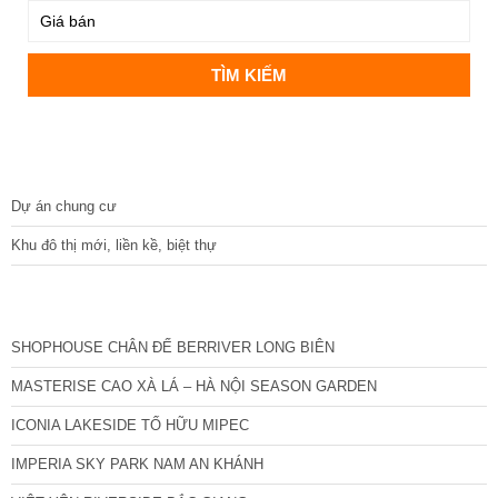
DỰ ÁN
Dự án chung cư
Khu đô thị mới, liền kề, biệt thự
CÁC DỰ ÁN MỚI NHẤT
SHOPHOUSE CHÂN ĐẾ BERRIVER LONG BIÊN
MASTERISE CAO XÀ LÁ – HÀ NỘI SEASON GARDEN
ICONIA LAKESIDE TỐ HỮU MIPEC
IMPERIA SKY PARK NAM AN KHÁNH