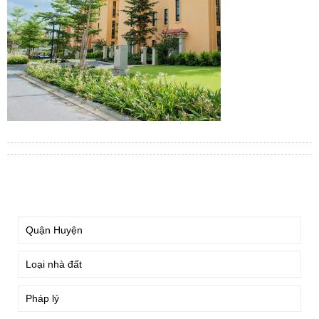
TÌM KIẾM