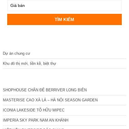
DỰ ÁN
Dự án chung cư
Khu đô thị mới, liền kề, biệt thự
CÁC DỰ ÁN MỚI NHẤT
SHOPHOUSE CHÂN ĐẾ BERRIVER LONG BIÊN
MASTERISE CAO XÀ LÁ – HÀ NỘI SEASON GARDEN
ICONIA LAKESIDE TỐ HỮU MIPEC
IMPERIA SKY PARK NAM AN KHÁNH