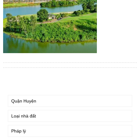
TÌM KIẾM