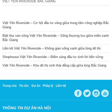
VIỆT YÊN RIVERSIDE BẮC GIANG
TIN NỔI BẬT
Việt Yên Riverside – Cơ hội đầu tư vàng giữa trung tâm công nghiệp Bắc
Giang
Biệt thự ven sông Việt Yên Riverside – Sống thượng lưu giữa miền xanh
Bắc Giang
Liền kề Việt Yên Riverside – Không gian sống xanh giữa lòng đô thị
Shophouse Việt Yên Riverside – Điểm sáng đầu tư sinh lời bền vững
Việt Yên Riverside – Khu đô thị sinh thái đẳng cấp giữa lòng Bắc Giang
Trang chủ
Tin tức
Dự án
Pháp lý
Liên hệ
THÔNG TIN DỰ ÁN HÀ NỘI