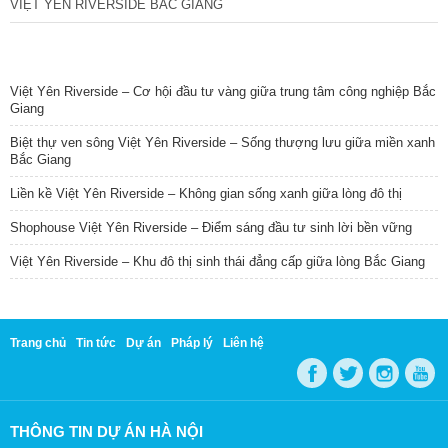
VIỆT YÊN RIVERSIDE BẮC GIANG
TIN NỔI BẬT
Việt Yên Riverside – Cơ hội đầu tư vàng giữa trung tâm công nghiệp Bắc
Giang
Biệt thự ven sông Việt Yên Riverside – Sống thượng lưu giữa miền xanh
Bắc Giang
Liền kề Việt Yên Riverside – Không gian sống xanh giữa lòng đô thị
Shophouse Việt Yên Riverside – Điểm sáng đầu tư sinh lời bền vững
Việt Yên Riverside – Khu đô thị sinh thái đẳng cấp giữa lòng Bắc Giang
Trang chủ
Tin tức
Dự án
Pháp lý
Liên hệ
THÔNG TIN DỰ ÁN HÀ NỘI