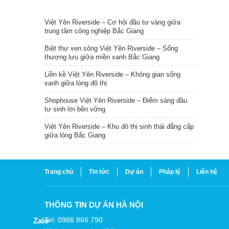
TIN NỔI BẬT
Việt Yên Riverside – Cơ hội đầu tư vàng giữa
trung tâm công nghiệp Bắc Giang
Biệt thự ven sông Việt Yên Riverside – Sống
thượng lưu giữa miền xanh Bắc Giang
Liền kề Việt Yên Riverside – Không gian sống
xanh giữa lòng đô thị
Shophouse Việt Yên Riverside – Điểm sáng đầu
tư sinh lời bền vững
Việt Yên Riverside – Khu đô thị sinh thái đẳng cấp
giữa lòng Bắc Giang
Trang chủ
Tin tức
Dự án
Pháp lý
Liên hệ
THÔNG TIN DỰ ÁN HÀ NỘI
Tel: 0986 866 790
Zalo