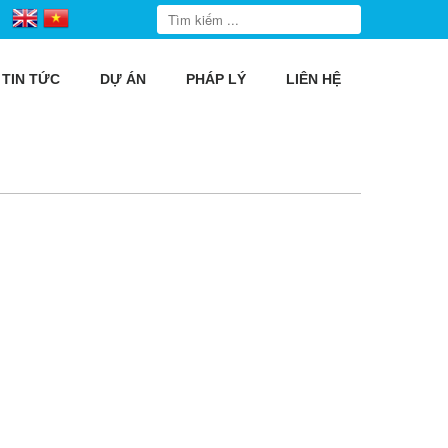
TIN TỨC
DỰ ÁN
PHÁP LÝ
LIÊN HỆ