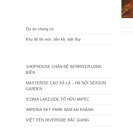
DỰ ÁN
Dự án chung cư
Khu đô thị mới, liền kề, biệt thự
CÁC DỰ ÁN MỚI NHẤT
SHOPHOUSE CHÂN ĐẾ BERRIVER LONG
BIÊN
MASTERISE CAO XÀ LÁ – HÀ NỘI SEASON
GARDEN
ICONIA LAKESIDE TỐ HỮU MIPEC
IMPERIA SKY PARK NAM AN KHÁNH
VIỆT YÊN RIVERSIDE BẮC GIANG