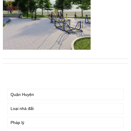
TÌM KIẾM