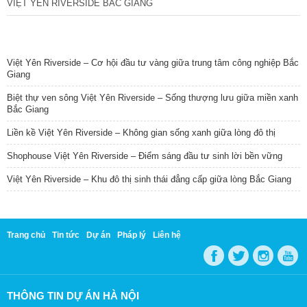
VIỆT YÊN RIVERSIDE BẮC GIANG
TIN NỔI BẬT
Việt Yên Riverside – Cơ hội đầu tư vàng giữa trung tâm công nghiệp Bắc
Giang
Biệt thự ven sông Việt Yên Riverside – Sống thượng lưu giữa miền xanh
Bắc Giang
Liền kề Việt Yên Riverside – Không gian sống xanh giữa lòng đô thị
Shophouse Việt Yên Riverside – Điểm sáng đầu tư sinh lời bền vững
Việt Yên Riverside – Khu đô thị sinh thái đẳng cấp giữa lòng Bắc Giang
Trang chủ
Tin tức
Dự án
Pháp lý
Liên hệ
THÔNG TIN DỰ ÁN HÀ NỘI