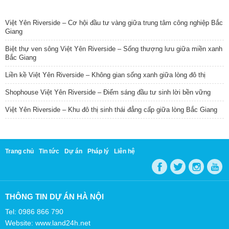
TIN NỔI BẬT
Việt Yên Riverside – Cơ hội đầu tư vàng giữa trung tâm công nghiệp Bắc
Giang
Biệt thự ven sông Việt Yên Riverside – Sống thượng lưu giữa miền xanh
Bắc Giang
Liền kề Việt Yên Riverside – Không gian sống xanh giữa lòng đô thị
Shophouse Việt Yên Riverside – Điểm sáng đầu tư sinh lời bền vững
Việt Yên Riverside – Khu đô thị sinh thái đẳng cấp giữa lòng Bắc Giang
Trang chủ
Tin tức
Dự án
Pháp lý
Liên hệ
THÔNG TIN DỰ ÁN HÀ NỘI
Tel: 0986 866 790
Website: www.land24h.net