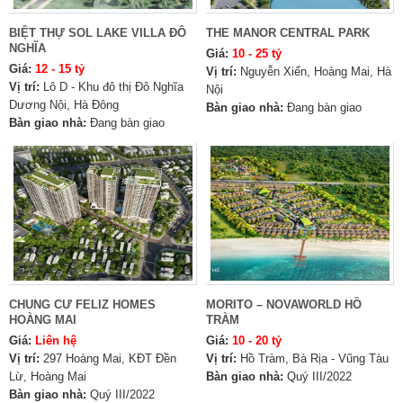
BIỆT THỰ SOL LAKE VILLA ĐÔ
THE MANOR CENTRAL PARK
NGHĨA
Giá:
10 - 25 tỷ
Giá:
12 - 15 tỷ
Vị trí:
Nguyễn Xiển, Hoàng Mai, Hà
Vị trí:
Lô D - Khu đô thị Đô Nghĩa
Nội
Dương Nội, Hà Đông
Bàn giao nhà:
Đang bàn giao
Bàn giao nhà:
Đang bàn giao
CHUNG CƯ FELIZ HOMES
MORITO – NOVAWORLD HỒ
HOÀNG MAI
TRÀM
Giá:
Liên hệ
Giá:
10 - 20 tỷ
Vị trí:
297 Hoàng Mai, KĐT Đền
Vị trí:
Hồ Tràm, Bà Rịa - Vũng Tàu
Lừ, Hoàng Mai
Bàn giao nhà:
Quý III/2022
Bàn giao nhà:
Quý III/2022