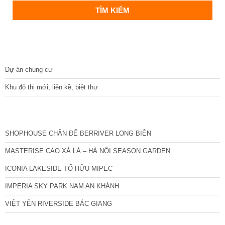
DỰ ÁN
Dự án chung cư
Khu đô thị mới, liền kề, biệt thự
CÁC DỰ ÁN MỚI NHẤT
SHOPHOUSE CHÂN ĐẾ BERRIVER LONG BIÊN
MASTERISE CAO XÀ LÁ – HÀ NỘI SEASON GARDEN
ICONIA LAKESIDE TỐ HỮU MIPEC
IMPERIA SKY PARK NAM AN KHÁNH
VIỆT YÊN RIVERSIDE BẮC GIANG