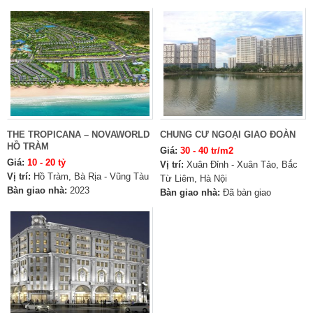
THE TROPICANA – NOVAWORLD
CHUNG CƯ NGOẠI GIAO ĐOÀN
HỒ TRÀM
Giá:
30 - 40 tr/m2
Giá:
10 - 20 tỷ
Vị trí:
Xuân Đỉnh - Xuân Tảo, Bắc
Vị trí:
Hồ Tràm, Bà Rịa - Vũng Tàu
Từ Liêm, Hà Nội
Bàn giao nhà:
2023
Bàn giao nhà:
Đã bàn giao