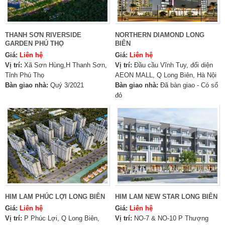
THANH SƠN RIVERSIDE
NORTHERN DIAMOND LONG
GARDEN PHÚ THỌ
BIÊN
Giá:
Liên hệ
Giá:
Liên hệ
Vị trí:
Xã Sơn Hùng,H Thanh Sơn,
Vị trí:
Đầu cầu Vĩnh Tuy, đối diện
Tỉnh Phú Thọ
AEON MALL, Q Long Biên, Hà Nội
Bàn giao nhà:
Quý 3/2021
Bàn giao nhà:
Đã bàn giao - Có sổ
đỏ
HIM LAM PHÚC LỢI LONG BIÊN
HIM LAM NEW STAR LONG BIÊN
Giá:
Liên hệ
Giá:
Liên hệ
Vị trí:
P Phúc Lợi, Q Long Biên,
Vị trí:
NO-7 & NO-10 P Thượng