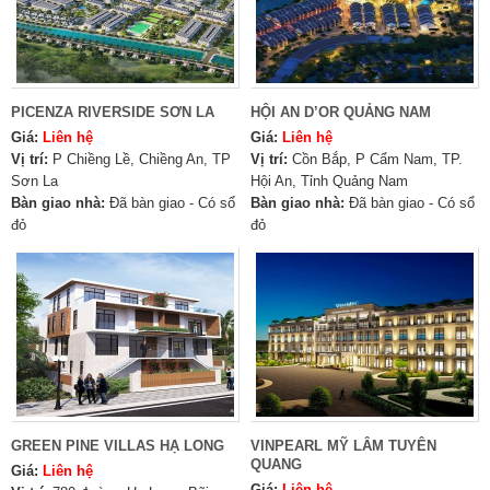
PICENZA RIVERSIDE SƠN LA
HỘI AN D’OR QUẢNG NAM
Giá:
Liên hệ
Giá:
Liên hệ
Vị trí:
P Chiềng Lề, Chiềng An, TP
Vị trí:
Cồn Bắp, P Cẩm Nam, TP.
Sơn La
Hội An, Tỉnh Quảng Nam
Bàn giao nhà:
Đã bàn giao - Có sổ
Bàn giao nhà:
Đã bàn giao - Có sổ
đỏ
đỏ
GREEN PINE VILLAS HẠ LONG
VINPEARL MỸ LÂM TUYÊN
QUANG
Giá:
Liên hệ
Giá:
Liên hệ