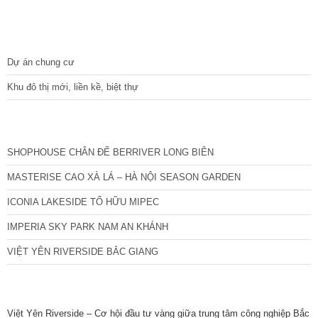
DỰ ÁN
Dự án chung cư
Khu đô thị mới, liền kề, biệt thự
CÁC DỰ ÁN MỚI NHẤT
SHOPHOUSE CHÂN ĐẾ BERRIVER LONG BIÊN
MASTERISE CAO XÀ LÁ – HÀ NỘI SEASON GARDEN
ICONIA LAKESIDE TỐ HỮU MIPEC
IMPERIA SKY PARK NAM AN KHÁNH
VIỆT YÊN RIVERSIDE BẮC GIANG
TIN NỔI BẬT
Việt Yên Riverside – Cơ hội đầu tư vàng giữa trung tâm công nghiệp Bắc