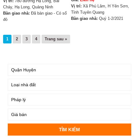
Vị trí:
780 đường Hạ Long, Bãi
Vị trí:
Xã Phú Lâm, H Yên Sơn,
Cháy, Hạ Long, Quảng Ninh
Tỉnh Tuyên Quang
Bàn giao nhà:
Đã bàn giao - Có sổ
Bàn giao nhà:
Quý 1-2/2021
đỏ
1
2
3
4
Trang sau »
TÌM KIẾM