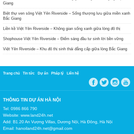
Giang
Biệt thự ven sông Việt Yên Riverside – Sống thượng lưu giữa miền xanh
Bắc Giang
Liền kề Việt Yên Riverside – Không gian sống xanh giữa lòng đô thị
Shophouse Việt Yên Riverside – Điểm sáng đầu tư sinh lời bền vững
Việt Yên Riverside – Khu đô thị sinh thái đẳng cấp giữa lòng Bắc Giang
Trang chủ
Tin tức
Dự án
Pháp lý
Liên hệ
THÔNG TIN DỰ ÁN HÀ NỘI
Tel: 0986 866 790
Website: www.land24h.net
Add: B1.20 An Vượng Villas, Dương Nội, Hà Đông, Hà Nội
Email: hanoiland24h.net@gmail.com