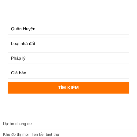
TÌM KIẾM
DỰ ÁN
Dự án chung cư
Khu đô thị mới, liền kề, biệt thự