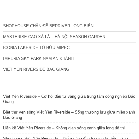
CÁC DỰ ÁN MỚI NHẤT
SHOPHOUSE CHÂN ĐẾ BERRIVER LONG BIÊN
MASTERISE CAO XÀ LÁ – HÀ NỘI SEASON GARDEN
ICONIA LAKESIDE TỐ HỮU MIPEC
IMPERIA SKY PARK NAM AN KHÁNH
VIỆT YÊN RIVERSIDE BẮC GIANG
TIN NỔI BẬT
Việt Yên Riverside – Cơ hội đầu tư vàng giữa trung tâm công nghiệp Bắc
Giang
Biệt thự ven sông Việt Yên Riverside – Sống thượng lưu giữa miền xanh
Bắc Giang
Liền kề Việt Yên Riverside – Không gian sống xanh giữa lòng đô thị
Shophouse Việt Yên Riverside – Điểm sáng đầu tư sinh lời bền vững