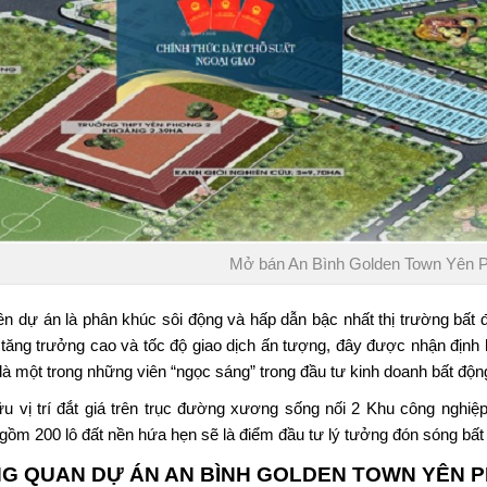
Mở bán An Bình Golden Town Yên P
ền dự án là phân khúc sôi động và hấp dẫn bậc nhất thị trường bất 
rị tăng trưởng cao và tốc độ giao dịch ấn tượng, đây được nhận định
là một trong những viên “ngọc sáng” trong đầu tư kinh doanh bất độn
u vị trí đắt giá trên trục đường xương sống nối 2 Khu công nghi
gồm 200 lô đất nền hứa hẹn sẽ là điểm đầu tư lý tưởng đón sóng bấ
G QUAN DỰ ÁN
AN BÌNH GOLDEN TOWN YÊN 