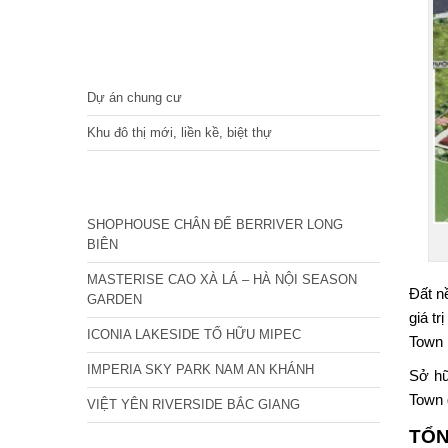
DỰ ÁN
Dự án chung cư
Khu đô thị mới, liền kề, biệt thự
CÁC DỰ ÁN MỚI NHẤT
SHOPHOUSE CHÂN ĐẾ BERRIVER LONG
BIÊN
MASTERISE CAO XÀ LÁ – HÀ NỘI SEASON
Đất n
GARDEN
giá t
ICONIA LAKESIDE TỐ HỮU MIPEC
Town 
IMPERIA SKY PARK NAM AN KHÁNH
Sở hữ
Town 
VIỆT YÊN RIVERSIDE BẮC GIANG
TỔN