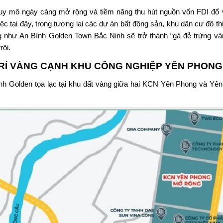
uy mô ngày càng mở rộng và tiềm năng thu hút nguồn vốn FDI đổ v
iệc tại đây, trong tương lai các dự án bất động sản, khu dân cư đô t
 như An Bình Golden Town Bắc Ninh sẽ trở thành “gà đẻ trứng vàng”
rội.
TRÍ VÀNG CẠNH KHU CÔNG NGHIỆP YÊN PHONG
nh Golden
tọa lạc tại khu đất vàng giữa hai KCN Yên Phong và Yên