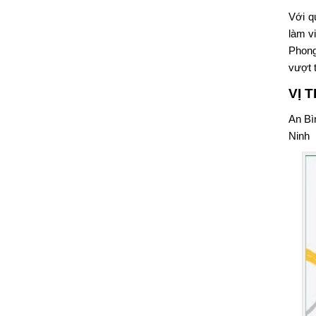
Với q
làm v
Phong
vượt t
VỊ 
An Bì
Ninh