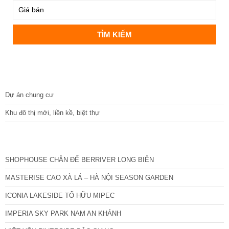
DỰ ÁN
Dự án chung cư
Khu đô thị mới, liền kề, biệt thự
CÁC DỰ ÁN MỚI NHẤT
SHOPHOUSE CHÂN ĐẾ BERRIVER LONG BIÊN
MASTERISE CAO XÀ LÁ – HÀ NỘI SEASON GARDEN
ICONIA LAKESIDE TỐ HỮU MIPEC
IMPERIA SKY PARK NAM AN KHÁNH