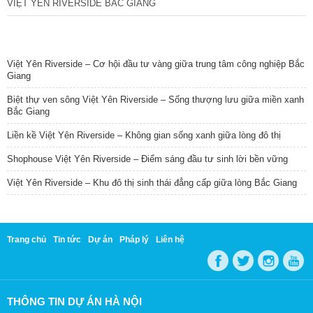
VIỆT YÊN RIVERSIDE BẮC GIANG
TIN NỔI BẬT
Việt Yên Riverside – Cơ hội đầu tư vàng giữa trung tâm công nghiệp Bắc
Giang
Biệt thự ven sông Việt Yên Riverside – Sống thượng lưu giữa miền xanh
Bắc Giang
Liền kề Việt Yên Riverside – Không gian sống xanh giữa lòng đô thị
Shophouse Việt Yên Riverside – Điểm sáng đầu tư sinh lời bền vững
Việt Yên Riverside – Khu đô thị sinh thái đẳng cấp giữa lòng Bắc Giang
Trang chủ
Tin tức
Dự án
Pháp lý
Liên hệ
THÔNG TIN DỰ ÁN HÀ NỘI