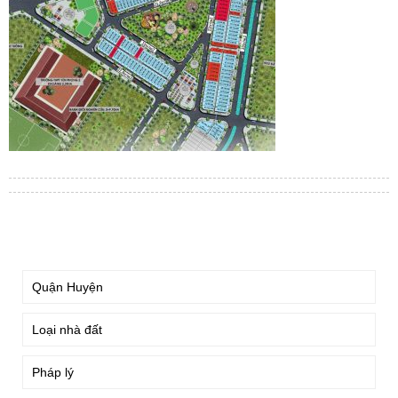
TÌM KIẾM