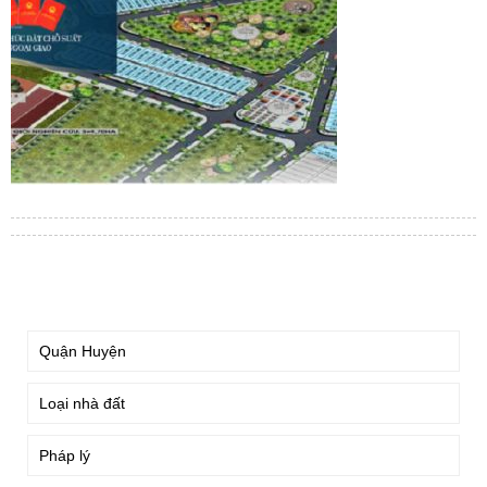
TÌM KIẾM