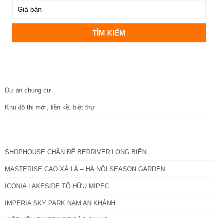
DỰ ÁN
Dự án chung cư
Khu đô thị mới, liền kề, biệt thự
CÁC DỰ ÁN MỚI NHẤT
SHOPHOUSE CHÂN ĐẾ BERRIVER LONG BIÊN
MASTERISE CAO XÀ LÁ – HÀ NỘI SEASON GARDEN
ICONIA LAKESIDE TỐ HỮU MIPEC
IMPERIA SKY PARK NAM AN KHÁNH