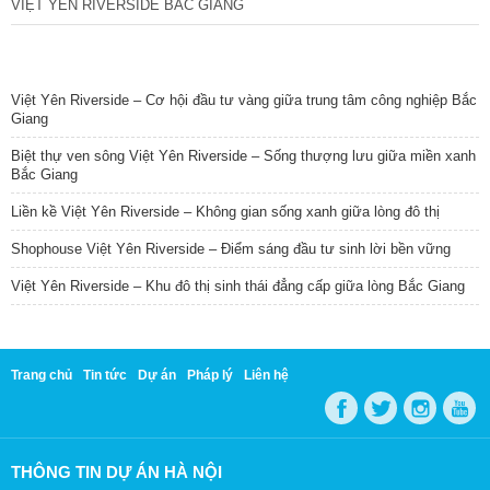
VIỆT YÊN RIVERSIDE BẮC GIANG
TIN NỔI BẬT
Việt Yên Riverside – Cơ hội đầu tư vàng giữa trung tâm công nghiệp Bắc
Giang
Biệt thự ven sông Việt Yên Riverside – Sống thượng lưu giữa miền xanh
Bắc Giang
Liền kề Việt Yên Riverside – Không gian sống xanh giữa lòng đô thị
Shophouse Việt Yên Riverside – Điểm sáng đầu tư sinh lời bền vững
Việt Yên Riverside – Khu đô thị sinh thái đẳng cấp giữa lòng Bắc Giang
Trang chủ
Tin tức
Dự án
Pháp lý
Liên hệ
THÔNG TIN DỰ ÁN HÀ NỘI