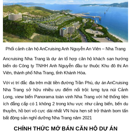
Phối cảnh căn hộ AnCruising Anh Nguyễn An Viên – Nha Trang
Ancruising Nha Trang
là dự án tổ hợp căn hộ khách sạn hướng
biển do Công ty TNHH Anh Nguyễn đầu tư thuộc Khu đô thị An
Viên, thành phố Nha Trang, tỉnh Khánh Hòa.
Với vị trí đắc địa trên mặt tiền đường Trần Phú, dự án AnCruising
Nha Trang sở hữu nhiều ưu điểm nổi trội: lưng tựa núi Cảnh
Long, view biển Panorama toàn vịnh Nha Trang với hệ thống tiện
ích đẳng cấp có 1 không 2 trong khu vực như cảng biển, bến du
thuyền, hồ bơi vô cực dài nhất VN hứa hẹn sẽ trở thành bom tấn
bất động sản nghỉ dưỡng Nha Trang năm 2021
CHÍNH THỨC MỞ BÁN CĂN HỘ DỰ ÁN