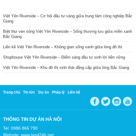
TIN NỔI BẬT
Việt Yên Riverside – Cơ hội đầu tư vàng giữa trung tâm công nghiệp Bắc
Giang
Biệt thự ven sông Việt Yên Riverside – Sống thượng lưu giữa miền xanh
Bắc Giang
Liền kề Việt Yên Riverside – Không gian sống xanh giữa lòng đô thị
Shophouse Việt Yên Riverside – Điểm sáng đầu tư sinh lời bền vững
Việt Yên Riverside – Khu đô thị sinh thái đẳng cấp giữa lòng Bắc Giang
Trang chủ
Tin tức
Dự án
Pháp lý
Liên hệ
THÔNG TIN DỰ ÁN HÀ NỘI
Tel: 0986 866 790
Website: www.land24h.net