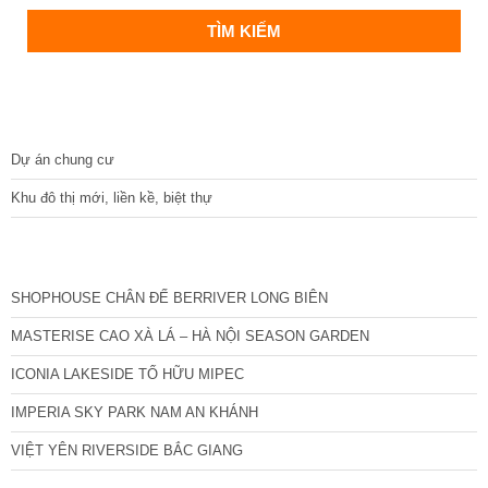
DỰ ÁN
Dự án chung cư
Khu đô thị mới, liền kề, biệt thự
CÁC DỰ ÁN MỚI NHẤT
SHOPHOUSE CHÂN ĐẾ BERRIVER LONG BIÊN
MASTERISE CAO XÀ LÁ – HÀ NỘI SEASON GARDEN
ICONIA LAKESIDE TỐ HỮU MIPEC
IMPERIA SKY PARK NAM AN KHÁNH
VIỆT YÊN RIVERSIDE BẮC GIANG