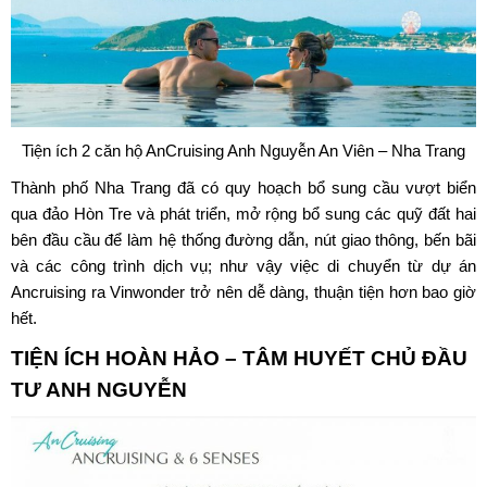
Tiện ích 2 căn hộ AnCruising Anh Nguyễn An Viên – Nha Trang
Thành phố Nha Trang đã có quy hoạch bổ sung cầu vượt biển
qua đảo Hòn Tre và phát triển, mở rộng bổ sung các quỹ đất hai
bên đầu cầu để làm hệ thống đường dẫn, nút giao thông, bến bãi
và các công trình dịch vụ; như vậy việc di chuyển từ dự án
Ancruising ra Vinwonder trở nên dễ dàng, thuận tiện hơn bao giờ
hết.
TIỆN ÍCH HOÀN HẢO – TÂM HUYẾT
CHỦ ĐẦU
TƯ ANH NGUYỄN