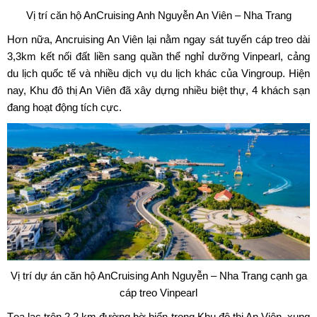
Vị trí căn hộ AnCruising Anh Nguyễn An Viên – Nha Trang
Hơn nữa,
Ancruising An Viên
lại nằm ngay sát tuyến cáp treo dài
3,3km kết nối đất liền sang quần thể nghỉ dưỡng Vinpearl, cảng
du lịch quốc tế và nhiều dịch vụ du lịch khác của Vingroup. Hiện
nay, Khu đô thị An Viên đã xây dựng nhiều biệt thự, 4 khách sạn
đang hoạt động tích cực.
Vị trí dự án căn hộ AnCruising Anh Nguyễn – Nha Trang cạnh ga
cáp treo Vinpearl
Tọa lạc trên 2,2 km đường bờ biển trong Khu đô thị An Viên, xung