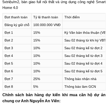
5xtriệu/m2, bàn giao full nội thất và ứng dụng công nghệ Smart
Home 4.0
Đợt thanh toán
Tỷ lệ thanh toán
Thời điểm
Đăng ký giữ chỗ
100.000.000 VNĐ
Đợt 1
15%
Ký Văn bản thỏa thuận (VB
Đợt 2
15%
Sau 02 tháng từ khi ký VBT
Đợt 3
10%
Sau 02 tháng kể từ đợt 2
Đợt 4
10%
Sau 02 tháng kể từ đợt 3
Đợt 5
10%
Sau 02 tháng kể từ đợt 4
Đợt 6
10%
Sau 02 tháng kể từ đợt 5
Đợt 7
25%
Thông báo nhận nhà
Đợt 8
5%
Thông báo làm GCN
Chính sách bán hàng dự kiến khi mua căn hộ dự án
chung cư Anh Nguyễn An Viên: