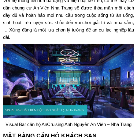
Với hệ thống tiện ích đa dạng và hiện đại kể trên, có thể thấy cư
dân chung cư An Viên Nha Trang sẽ được thỏa mãn một cách
đầy đủ và hoàn hảo mọi nhu cầu trong cuộc sống từ ăn uống,
sinh hoạt, rèn luyện sức khỏe đến vui chơi giải trí và mua sắm,
… Xứng đáng là một lựa chọn lý tưởng để an cư lạc nghiệp lâu
dài.
Visual Bar căn hộ AnCruising Anh Nguyễn An Viên – Nha Trang
MẶT BẰNG CĂN HỘ KHÁCH SẠN