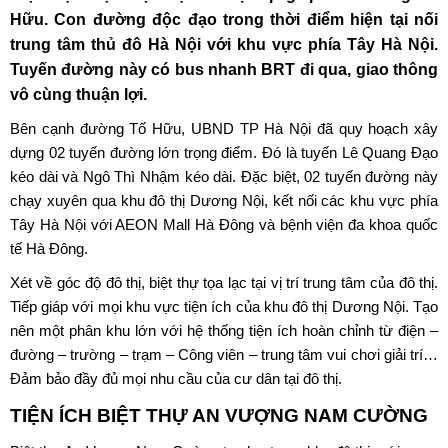
Hữu. Con đường độc đạo trong thời điểm hiện tại nối
trung tâm thủ đô Hà Nội với khu vực phía Tây Hà Nội.
Tuyến đường này có bus nhanh BRT đi qua, giao thông
vô cùng thuận lợi.
Bên cạnh đường Tố Hữu, UBND TP Hà Nội đã quy hoạch xây
dựng 02 tuyến đường lớn trọng điểm. Đó là tuyến Lê Quang Đạo
kéo dài và Ngô Thì Nhậm kéo dài. Đặc biệt, 02 tuyến đường này
chạy xuyên qua khu đô thị Dương Nội, kết nối các khu vực phía
Tây Hà Nội với AEON Mall Hà Đông và bệnh viện đa khoa quốc
tế Hà Đông.
Xét về góc độ đô thị, biệt thự tọa lạc tại vị trí trung tâm của đô thị.
Tiếp giáp với mọi khu vực tiện ích của khu đô thị Dương Nội. Tạo
nên một phân khu lớn với hệ thống tiện ích hoàn chỉnh từ điện –
đường – trường – trạm – Công viên – trung tâm vui chơi giải trí…
Đảm bảo đầy đủ mọi nhu cầu của cư dân tại đô thị.
TIỆN ÍCH BIỆT THỰ AN VƯỢNG NAM CƯỜNG