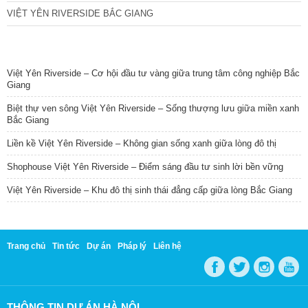
VIỆT YÊN RIVERSIDE BẮC GIANG
TIN NỔI BẬT
Việt Yên Riverside – Cơ hội đầu tư vàng giữa trung tâm công nghiệp Bắc
Giang
Biệt thự ven sông Việt Yên Riverside – Sống thượng lưu giữa miền xanh
Bắc Giang
Liền kề Việt Yên Riverside – Không gian sống xanh giữa lòng đô thị
Shophouse Việt Yên Riverside – Điểm sáng đầu tư sinh lời bền vững
Việt Yên Riverside – Khu đô thị sinh thái đẳng cấp giữa lòng Bắc Giang
Trang chủ
Tin tức
Dự án
Pháp lý
Liên hệ
THÔNG TIN DỰ ÁN HÀ NỘI