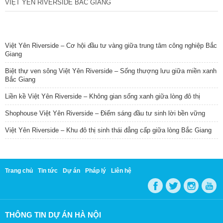
VIỆT YÊN RIVERSIDE BẮC GIANG
TIN NỔI BẬT
Việt Yên Riverside – Cơ hội đầu tư vàng giữa trung tâm công nghiệp Bắc
Giang
Biệt thự ven sông Việt Yên Riverside – Sống thượng lưu giữa miền xanh
Bắc Giang
Liền kề Việt Yên Riverside – Không gian sống xanh giữa lòng đô thị
Shophouse Việt Yên Riverside – Điểm sáng đầu tư sinh lời bền vững
Việt Yên Riverside – Khu đô thị sinh thái đẳng cấp giữa lòng Bắc Giang
Trang chủ
Tin tức
Dự án
Pháp lý
Liên hệ
THÔNG TIN DỰ ÁN HÀ NỘI