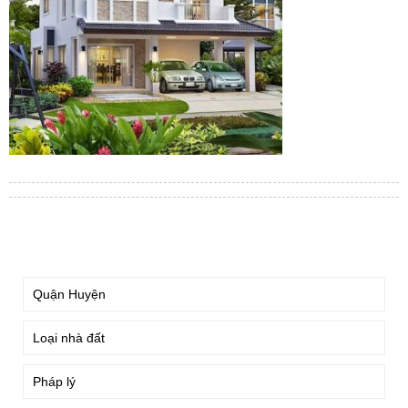
TÌM KIẾM