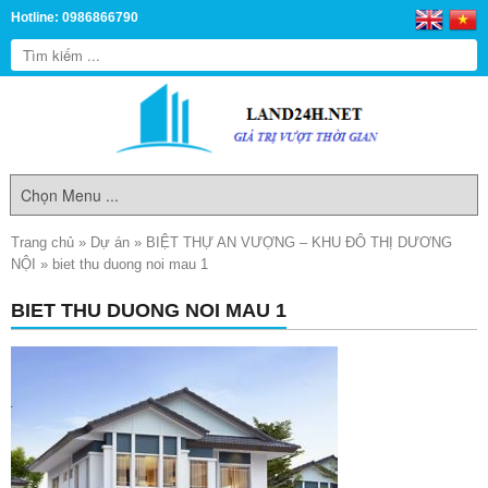
Hotline: 0986866790
Trang chủ
»
Dự án
»
BIỆT THỰ AN VƯỢNG – KHU ĐÔ THỊ DƯƠNG
NỘI
»
biet thu duong noi mau 1
BIET THU DUONG NOI MAU 1