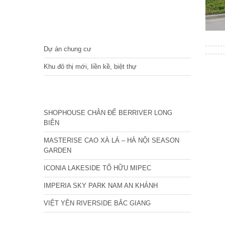
DỰ ÁN
Dự án chung cư
Khu đô thị mới, liền kề, biệt thự
CÁC DỰ ÁN MỚI NHẤT
SHOPHOUSE CHÂN ĐẾ BERRIVER LONG
BIÊN
MASTERISE CAO XÀ LÁ – HÀ NỘI SEASON
GARDEN
ICONIA LAKESIDE TỐ HỮU MIPEC
IMPERIA SKY PARK NAM AN KHÁNH
VIỆT YÊN RIVERSIDE BẮC GIANG