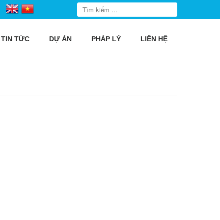
TIN TỨC
DỰ ÁN
PHÁP LÝ
LIÊN HỆ