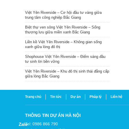
TIN NỔI BẬT
Việt Yên Riverside – Cơ hội đầu tư vàng giữa
trung tâm công nghiệp Bắc Giang
Biệt thự ven sông Việt Yên Riverside – Sống
thượng lưu giữa miền xanh Bắc Giang
Liền kề Việt Yên Riverside – Không gian sống
xanh giữa lòng đô thị
Shophouse Việt Yên Riverside – Điểm sáng đầu
tư sinh lời bền vững
Việt Yên Riverside – Khu đô thị sinh thái đẳng cấp
giữa lòng Bắc Giang
Trang chủ
Tin tức
Dự án
Pháp lý
Liên hệ
THÔNG TIN DỰ ÁN HÀ NỘI
Tel: 0986 866 790
Zalo