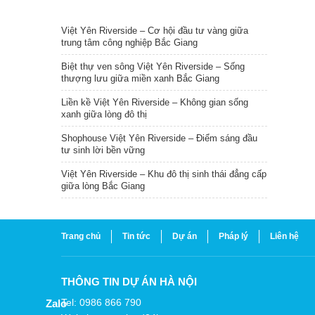
TIN NỔI BẬT
Việt Yên Riverside – Cơ hội đầu tư vàng giữa
trung tâm công nghiệp Bắc Giang
Biệt thự ven sông Việt Yên Riverside – Sống
thượng lưu giữa miền xanh Bắc Giang
Liền kề Việt Yên Riverside – Không gian sống
xanh giữa lòng đô thị
Shophouse Việt Yên Riverside – Điểm sáng đầu
tư sinh lời bền vững
Việt Yên Riverside – Khu đô thị sinh thái đẳng cấp
giữa lòng Bắc Giang
Trang chủ
Tin tức
Dự án
Pháp lý
Liên hệ
THÔNG TIN DỰ ÁN HÀ NỘI
Tel: 0986 866 790
Zalo