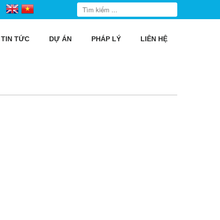
TIN TỨC
DỰ ÁN
PHÁP LÝ
LIÊN HỆ