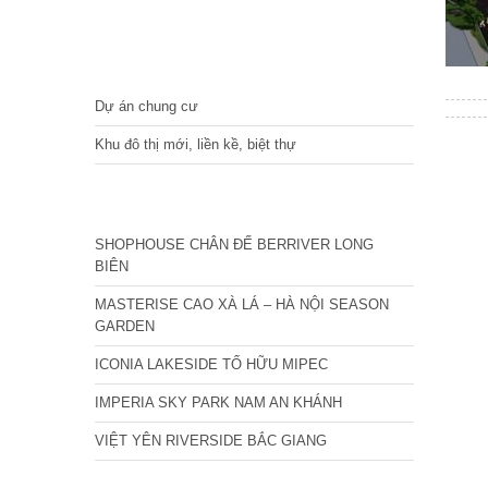
DỰ ÁN
Dự án chung cư
Khu đô thị mới, liền kề, biệt thự
CÁC DỰ ÁN MỚI NHẤT
SHOPHOUSE CHÂN ĐẾ BERRIVER LONG
BIÊN
MASTERISE CAO XÀ LÁ – HÀ NỘI SEASON
GARDEN
ICONIA LAKESIDE TỐ HỮU MIPEC
IMPERIA SKY PARK NAM AN KHÁNH
VIỆT YÊN RIVERSIDE BẮC GIANG