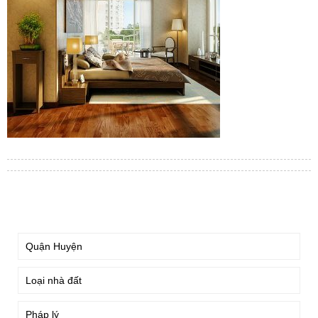
TÌM KIẾM