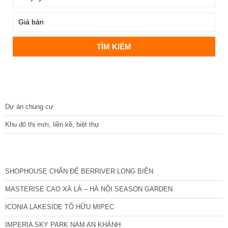
DỰ ÁN
Dự án chung cư
Khu đô thị mới, liền kề, biệt thự
CÁC DỰ ÁN MỚI NHẤT
SHOPHOUSE CHÂN ĐẾ BERRIVER LONG BIÊN
MASTERISE CAO XÀ LÁ – HÀ NỘI SEASON GARDEN
ICONIA LAKESIDE TỐ HỮU MIPEC
IMPERIA SKY PARK NAM AN KHÁNH