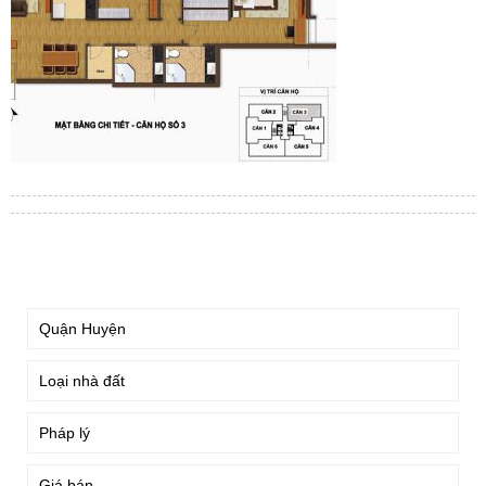
TÌM KIẾM