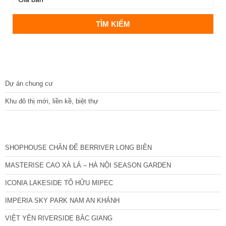
DỰ ÁN
Dự án chung cư
Khu đô thị mới, liền kề, biệt thự
CÁC DỰ ÁN MỚI NHẤT
SHOPHOUSE CHÂN ĐẾ BERRIVER LONG BIÊN
MASTERISE CAO XÀ LÁ – HÀ NỘI SEASON GARDEN
ICONIA LAKESIDE TỐ HỮU MIPEC
IMPERIA SKY PARK NAM AN KHÁNH
VIỆT YÊN RIVERSIDE BẮC GIANG