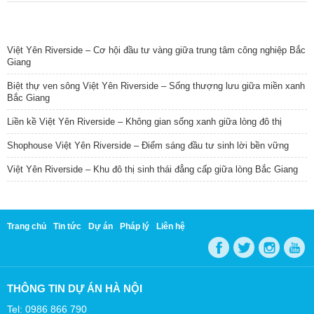
TIN NỔI BẬT
Việt Yên Riverside – Cơ hội đầu tư vàng giữa trung tâm công nghiệp Bắc
Giang
Biệt thự ven sông Việt Yên Riverside – Sống thượng lưu giữa miền xanh
Bắc Giang
Liền kề Việt Yên Riverside – Không gian sống xanh giữa lòng đô thị
Shophouse Việt Yên Riverside – Điểm sáng đầu tư sinh lời bền vững
Việt Yên Riverside – Khu đô thị sinh thái đẳng cấp giữa lòng Bắc Giang
Trang chủ
Tin tức
Dự án
Pháp lý
Liên hệ
THÔNG TIN DỰ ÁN HÀ NỘI
Tel: 0986 866 790