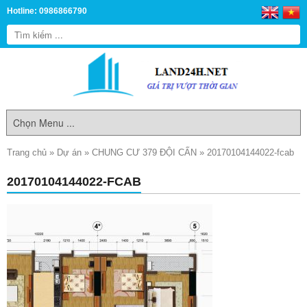
Hotline: 0986866790
Trang chủ
»
Dự án
»
CHUNG CƯ 379 ĐỘI CẤN
»
20170104144022-fcab
20170104144022-FCAB