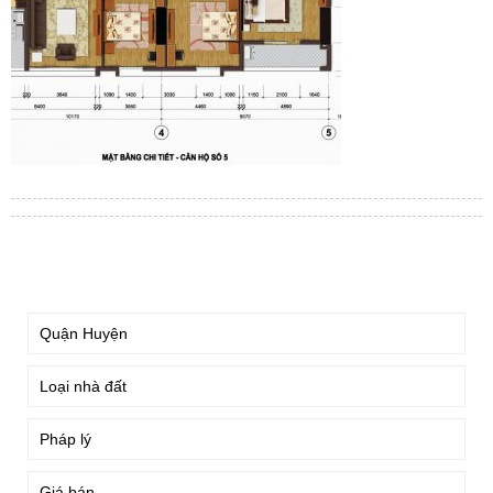
TÌM KIẾM