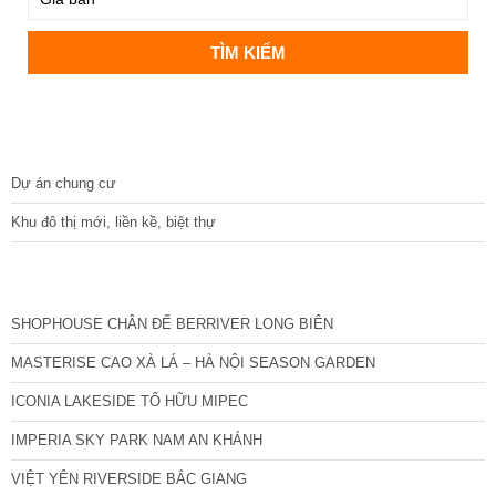
DỰ ÁN
Dự án chung cư
Khu đô thị mới, liền kề, biệt thự
CÁC DỰ ÁN MỚI NHẤT
SHOPHOUSE CHÂN ĐẾ BERRIVER LONG BIÊN
MASTERISE CAO XÀ LÁ – HÀ NỘI SEASON GARDEN
ICONIA LAKESIDE TỐ HỮU MIPEC
IMPERIA SKY PARK NAM AN KHÁNH
VIỆT YÊN RIVERSIDE BẮC GIANG