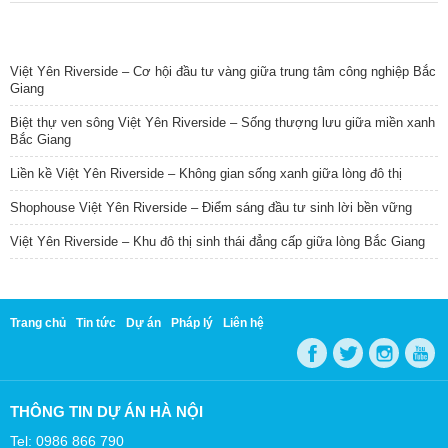
TIN NỔI BẬT
Việt Yên Riverside – Cơ hội đầu tư vàng giữa trung tâm công nghiệp Bắc
Giang
Biệt thự ven sông Việt Yên Riverside – Sống thượng lưu giữa miền xanh
Bắc Giang
Liền kề Việt Yên Riverside – Không gian sống xanh giữa lòng đô thị
Shophouse Việt Yên Riverside – Điểm sáng đầu tư sinh lời bền vững
Việt Yên Riverside – Khu đô thị sinh thái đẳng cấp giữa lòng Bắc Giang
Trang chủ
Tin tức
Dự án
Pháp lý
Liên hệ
THÔNG TIN DỰ ÁN HÀ NỘI
Tel: 0986 866 790