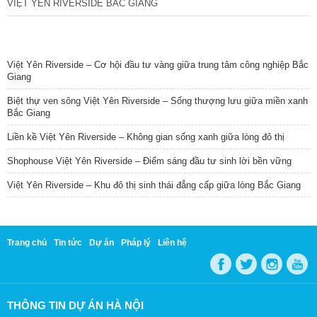
VIỆT YÊN RIVERSIDE BẮC GIANG
TIN NỔI BẬT
Việt Yên Riverside – Cơ hội đầu tư vàng giữa trung tâm công nghiệp Bắc
Giang
Biệt thự ven sông Việt Yên Riverside – Sống thượng lưu giữa miền xanh
Bắc Giang
Liền kề Việt Yên Riverside – Không gian sống xanh giữa lòng đô thị
Shophouse Việt Yên Riverside – Điểm sáng đầu tư sinh lời bền vững
Việt Yên Riverside – Khu đô thị sinh thái đẳng cấp giữa lòng Bắc Giang
Trang chủ
Tin tức
Dự án
Pháp lý
Liên hệ
THÔNG TIN DỰ ÁN HÀ NỘI