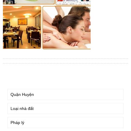
TÌM KIẾM