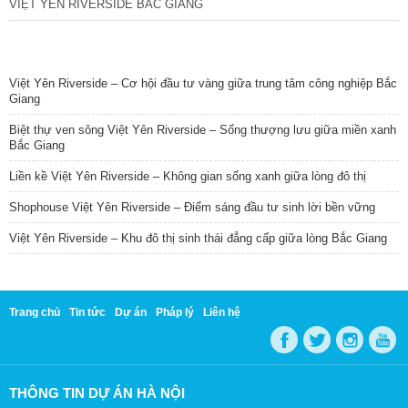
VIỆT YÊN RIVERSIDE BẮC GIANG
TIN NỔI BẬT
Việt Yên Riverside – Cơ hội đầu tư vàng giữa trung tâm công nghiệp Bắc
Giang
Biệt thự ven sông Việt Yên Riverside – Sống thượng lưu giữa miền xanh
Bắc Giang
Liền kề Việt Yên Riverside – Không gian sống xanh giữa lòng đô thị
Shophouse Việt Yên Riverside – Điểm sáng đầu tư sinh lời bền vững
Việt Yên Riverside – Khu đô thị sinh thái đẳng cấp giữa lòng Bắc Giang
Trang chủ
Tin tức
Dự án
Pháp lý
Liên hệ
THÔNG TIN DỰ ÁN HÀ NỘI