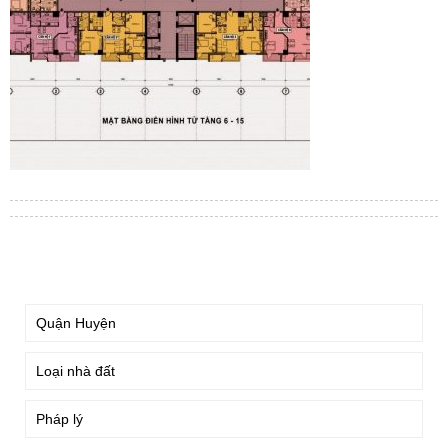
TÌM KIẾM