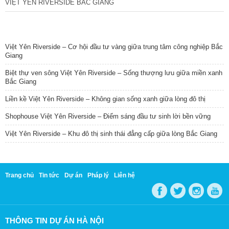
VIỆT YÊN RIVERSIDE BẮC GIANG
TIN NỔI BẬT
Việt Yên Riverside – Cơ hội đầu tư vàng giữa trung tâm công nghiệp Bắc
Giang
Biệt thự ven sông Việt Yên Riverside – Sống thượng lưu giữa miền xanh
Bắc Giang
Liền kề Việt Yên Riverside – Không gian sống xanh giữa lòng đô thị
Shophouse Việt Yên Riverside – Điểm sáng đầu tư sinh lời bền vững
Việt Yên Riverside – Khu đô thị sinh thái đẳng cấp giữa lòng Bắc Giang
Trang chủ
Tin tức
Dự án
Pháp lý
Liên hệ
THÔNG TIN DỰ ÁN HÀ NỘI