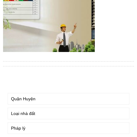
TÌM KIẾM