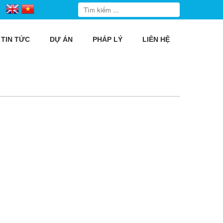
TIN TỨC
DỰ ÁN
PHÁP LÝ
LIÊN HỆ