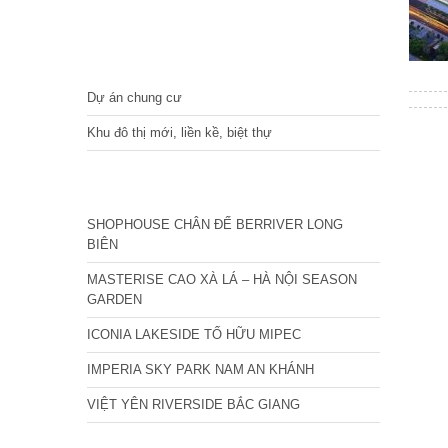
DỰ ÁN
Dự án chung cư
Khu đô thị mới, liền kề, biệt thự
CÁC DỰ ÁN MỚI NHẤT
SHOPHOUSE CHÂN ĐẾ BERRIVER LONG
BIÊN
MASTERISE CAO XÀ LÁ – HÀ NỘI SEASON
GARDEN
ICONIA LAKESIDE TỐ HỮU MIPEC
IMPERIA SKY PARK NAM AN KHÁNH
VIỆT YÊN RIVERSIDE BẮC GIANG