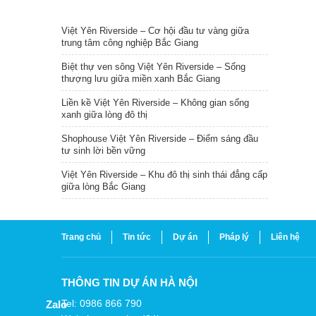
TIN NỔI BẬT
Việt Yên Riverside – Cơ hội đầu tư vàng giữa
trung tâm công nghiệp Bắc Giang
Biệt thự ven sông Việt Yên Riverside – Sống
thượng lưu giữa miền xanh Bắc Giang
Liền kề Việt Yên Riverside – Không gian sống
xanh giữa lòng đô thị
Shophouse Việt Yên Riverside – Điểm sáng đầu
tư sinh lời bền vững
Việt Yên Riverside – Khu đô thị sinh thái đẳng cấp
giữa lòng Bắc Giang
Trang chủ
Tin tức
Dự án
Pháp lý
Liên hệ
THÔNG TIN DỰ ÁN HÀ NỘI
Tel: 0986 866 790
Zalo