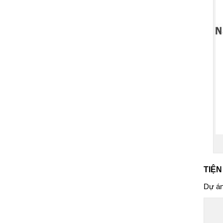
TIỆN
Dự á