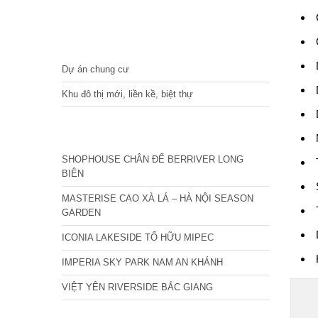
DỰ ÁN
Dự án chung cư
Khu đô thị mới, liền kề, biệt thự
CÁC DỰ ÁN MỚI NHẤT
SHOPHOUSE CHÂN ĐẾ BERRIVER LONG
BIÊN
MASTERISE CAO XÀ LÁ – HÀ NỘI SEASON
GARDEN
ICONIA LAKESIDE TỐ HỮU MIPEC
IMPERIA SKY PARK NAM AN KHÁNH
VIỆT YÊN RIVERSIDE BẮC GIANG