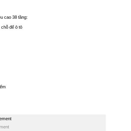
u cao 38 tầng:
 chỗ để ô tô
iểm
ement