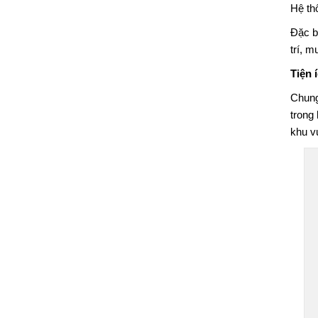
Hệ th
Đặc b
trí, 
Tiện 
Chung
trong 
khu v