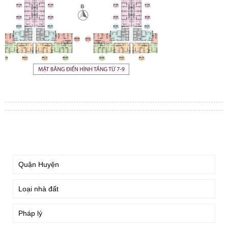
TÌM KIẾM