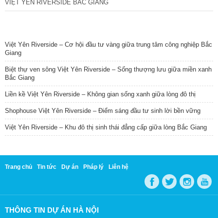
VIỆT YÊN RIVERSIDE BẮC GIANG
TIN NỔI BẬT
Việt Yên Riverside – Cơ hội đầu tư vàng giữa trung tâm công nghiệp Bắc
Giang
Biệt thự ven sông Việt Yên Riverside – Sống thượng lưu giữa miền xanh
Bắc Giang
Liền kề Việt Yên Riverside – Không gian sống xanh giữa lòng đô thị
Shophouse Việt Yên Riverside – Điểm sáng đầu tư sinh lời bền vững
Việt Yên Riverside – Khu đô thị sinh thái đẳng cấp giữa lòng Bắc Giang
Trang chủ
Tin tức
Dự án
Pháp lý
Liên hệ
THÔNG TIN DỰ ÁN HÀ NỘI