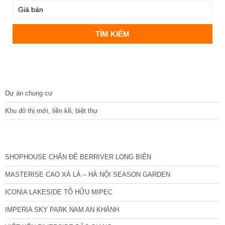
DỰ ÁN
Dự án chung cư
Khu đô thị mới, liền kề, biệt thự
CÁC DỰ ÁN MỚI NHẤT
SHOPHOUSE CHÂN ĐẾ BERRIVER LONG BIÊN
MASTERISE CAO XÀ LÁ – HÀ NỘI SEASON GARDEN
ICONIA LAKESIDE TỐ HỮU MIPEC
IMPERIA SKY PARK NAM AN KHÁNH