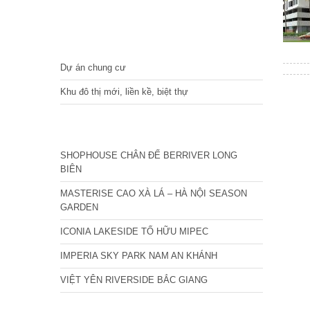
DỰ ÁN
Dự án chung cư
Khu đô thị mới, liền kề, biệt thự
CÁC DỰ ÁN MỚI NHẤT
SHOPHOUSE CHÂN ĐẾ BERRIVER LONG
BIÊN
MASTERISE CAO XÀ LÁ – HÀ NỘI SEASON
GARDEN
ICONIA LAKESIDE TỐ HỮU MIPEC
IMPERIA SKY PARK NAM AN KHÁNH
VIỆT YÊN RIVERSIDE BẮC GIANG