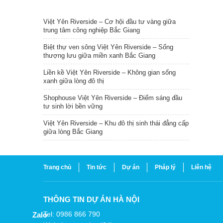
TIN NỔI BẬT
Việt Yên Riverside – Cơ hội đầu tư vàng giữa
trung tâm công nghiệp Bắc Giang
Biệt thự ven sông Việt Yên Riverside – Sống
thượng lưu giữa miền xanh Bắc Giang
Liền kề Việt Yên Riverside – Không gian sống
xanh giữa lòng đô thị
Shophouse Việt Yên Riverside – Điểm sáng đầu
tư sinh lời bền vững
Việt Yên Riverside – Khu đô thị sinh thái đẳng cấp
giữa lòng Bắc Giang
Trang chủ
Tin tức
Dự án
Pháp lý
Liên hệ
THÔNG TIN DỰ ÁN HÀ NỘI
Tel: 0986 866 790
Zalo