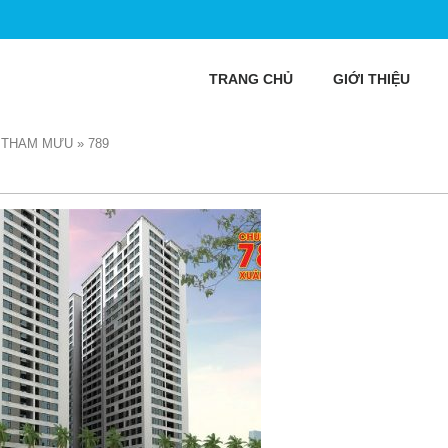
TRANG CHỦ
GIỚI THIỆU
G THAM MƯU
»
789