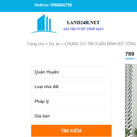
Hotline: 0986866790
Trang chủ
»
Dự án
»
CHUNG CƯ 789 XUÂN ĐỈNH BỘ TỔN
789
TÌM KIẾM