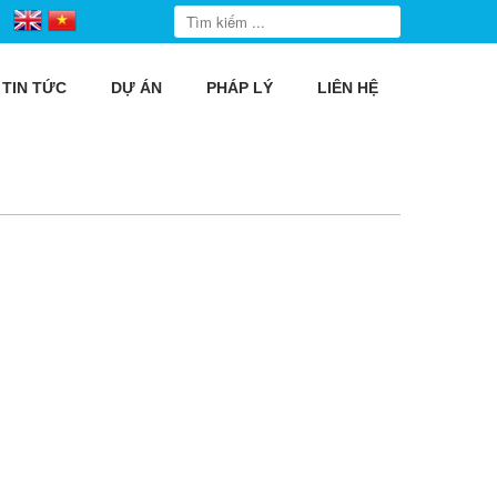
TIN TỨC
DỰ ÁN
PHÁP LÝ
LIÊN HỆ