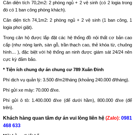
Căn diện tích 70,2m2: 2 phòng ngủ + 2 vệ sinh (có 2 logia trong
đó có 1 ban công phòng khách).
Căn diện tích 74,1m2: 2 phòng ngủ + 2 vệ sinh (1 ban công, 1
logia phơi giặt).
Trong căn hộ được lắp đặt các hệ thống đồ nội thất cơ bản cao
cấp (như nóng lạnh, sàn gỗ, trần thạch cao, thẻ khóa từ, chuông
hình… ), đặc biệt với hệ thống an ninh được giám sát 24/24 nên
cực kỳ đảm bảo.
* Tiện ích chung dự án chung cư 789 Xuân Đỉnh
Phí dịch vụ quản lý: 3.500 đ/m2/tháng (khoảng 240.000 đ/tháng).
Phí gửi xe máy: 70.000 đ/xe.
Phí gửi ô tô: 1.400.000 đ/xe (để dưới hầm), 800.000 đ/xe (để
trên).
Khách hàng quan tâm dự án vui lòng liên hệ
(Zalo):
0981
468 633