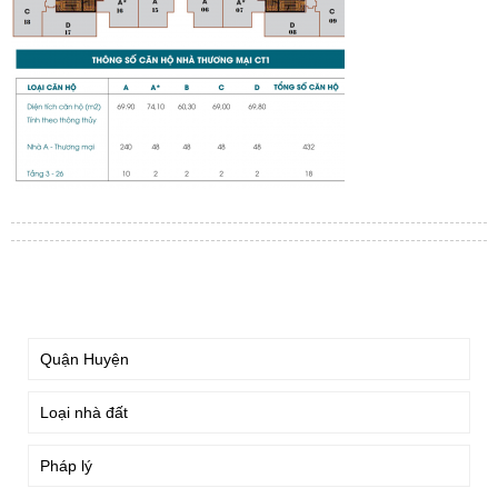
TÌM KIẾM