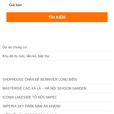
DỰ ÁN
Dự án chung cư
Khu đô thị mới, liền kề, biệt thự
CÁC DỰ ÁN MỚI NHẤT
SHOPHOUSE CHÂN ĐẾ BERRIVER LONG BIÊN
MASTERISE CAO XÀ LÁ – HÀ NỘI SEASON GARDEN
ICONIA LAKESIDE TỐ HỮU MIPEC
IMPERIA SKY PARK NAM AN KHÁNH