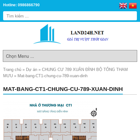
Hotline: 0986866790
Trang chủ
»
Dự án
»
CHUNG CƯ 789 XUÂN ĐỈNH BỘ TỔNG THAM
MƯU
»
Mat-bang-CT1-chung-cu-789-xuan-dinh
MAT-BANG-CT1-CHUNG-CU-789-XUAN-DINH