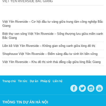
VIỆT YÊN RIVERSIDE BẮC GIANG
TIN NỔI BẬT
Việt Yên Riverside – Cơ hội đầu tư vàng giữa trung tâm công nghiệp Bắc
Giang
Biệt thự ven sông Việt Yên Riverside – Sống thượng lưu giữa miền xanh
Bắc Giang
Liền kề Việt Yên Riverside – Không gian sống xanh giữa lòng đô thị
Shophouse Việt Yên Riverside – Điểm sáng đầu tư sinh lời bền vững
Việt Yên Riverside – Khu đô thị sinh thái đẳng cấp giữa lòng Bắc Giang
Trang chủ
Tin tức
Dự án
Pháp lý
Liên hệ
THÔNG TIN DỰ ÁN HÀ NỘI