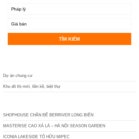
DỰ ÁN
Dự án chung cư
Khu đô thị mới, liền kề, biệt thự
CÁC DỰ ÁN MỚI NHẤT
SHOPHOUSE CHÂN ĐẾ BERRIVER LONG BIÊN
MASTERISE CAO XÀ LÁ – HÀ NỘI SEASON GARDEN
ICONIA LAKESIDE TỐ HỮU MIPEC