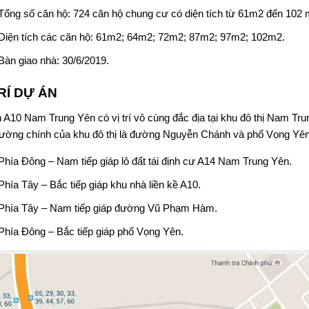
Tổng số căn hộ: 724 căn hộ chung cư có diện tích từ 61m2 đến 102 m
Diện tích các căn hộ: 61m2; 64m2; 72m2; 87m2; 97m2; 102m2.
Bàn giao nhà: 30/6/2019.
TRÍ DỰ ÁN
 A10 Nam Trung Yên
có vị trí vô cùng đắc địa tại khu đô thị Nam Tr
ường chính của khu đô thị là đường Nguyễn Chánh và phố Vọng Yên
Phía Đông – Nam tiếp giáp lô đất
tái định cư A14 Nam Trung Yên
.
Phía Tây – Bắc tiếp giáp khu nhà
liền kề A10
.
Phía Tây – Nam tiếp giáp đường Vũ Phạm Hàm.
Phía Đông – Bắc tiếp giáp phố Vọng Yên.