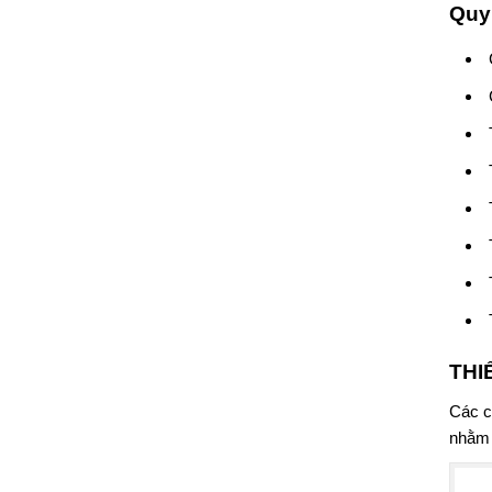
Quy 
THI
Các c
nhằm 