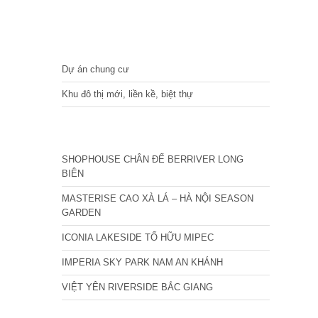
DỰ ÁN
Dự án chung cư
Khu đô thị mới, liền kề, biệt thự
CÁC DỰ ÁN MỚI NHẤT
SHOPHOUSE CHÂN ĐẾ BERRIVER LONG
BIÊN
MASTERISE CAO XÀ LÁ – HÀ NỘI SEASON
GARDEN
ICONIA LAKESIDE TỐ HỮU MIPEC
IMPERIA SKY PARK NAM AN KHÁNH
VIỆT YÊN RIVERSIDE BẮC GIANG