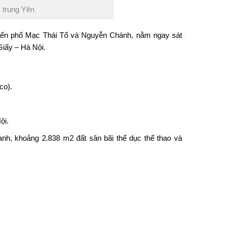
 trung Yên
tuyến phố Mạc Thái Tổ và Nguyễn Chánh, nằm ngay sát
iấy – Hà Nội.
co).
ội.
nh, khoảng 2.838 m2 đất sân bãi thể dục thể thao và