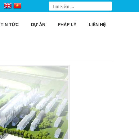
TIN TỨC
DỰ ÁN
PHÁP LÝ
LIÊN HỆ