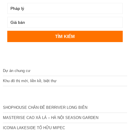
DỰ ÁN
Dự án chung cư
Khu đô thị mới, liền kề, biệt thự
CÁC DỰ ÁN MỚI NHẤT
SHOPHOUSE CHÂN ĐẾ BERRIVER LONG BIÊN
MASTERISE CAO XÀ LÁ – HÀ NỘI SEASON GARDEN
ICONIA LAKESIDE TỐ HỮU MIPEC