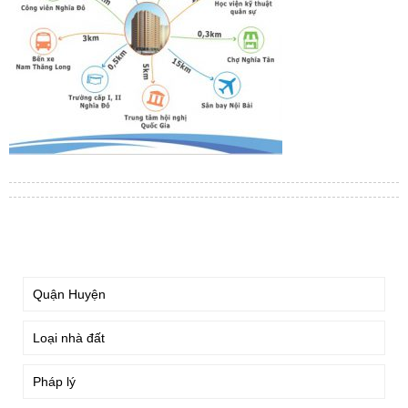
TÌM KIẾM