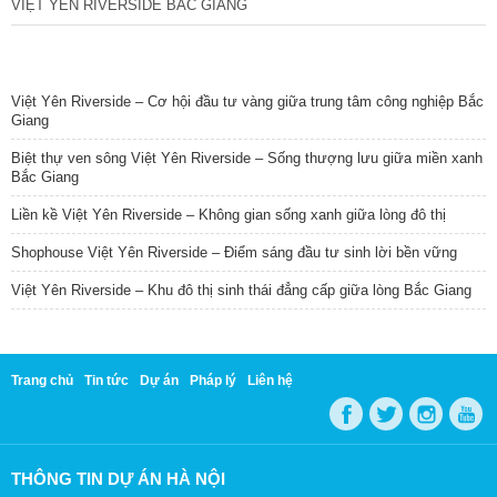
VIỆT YÊN RIVERSIDE BẮC GIANG
TIN NỔI BẬT
Việt Yên Riverside – Cơ hội đầu tư vàng giữa trung tâm công nghiệp Bắc
Giang
Biệt thự ven sông Việt Yên Riverside – Sống thượng lưu giữa miền xanh
Bắc Giang
Liền kề Việt Yên Riverside – Không gian sống xanh giữa lòng đô thị
Shophouse Việt Yên Riverside – Điểm sáng đầu tư sinh lời bền vững
Việt Yên Riverside – Khu đô thị sinh thái đẳng cấp giữa lòng Bắc Giang
Trang chủ
Tin tức
Dự án
Pháp lý
Liên hệ
THÔNG TIN DỰ ÁN HÀ NỘI