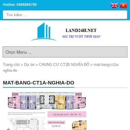
Hotline: 0986866790
Trang chủ
»
Dự án
»
CHUNG CƯ CT2B NGHĨA ĐÔ
»
mat-bang-ct1a-
nghia-do
MAT-BANG-CT1A-NGHIA-DO