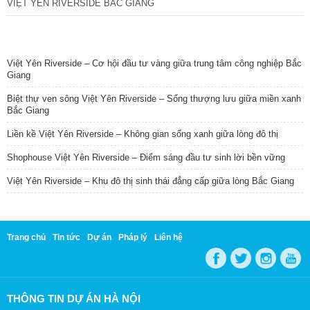
VIỆT YÊN RIVERSIDE BẮC GIANG
TIN NỔI BẬT
Việt Yên Riverside – Cơ hội đầu tư vàng giữa trung tâm công nghiệp Bắc
Giang
Biệt thự ven sông Việt Yên Riverside – Sống thượng lưu giữa miền xanh
Bắc Giang
Liền kề Việt Yên Riverside – Không gian sống xanh giữa lòng đô thị
Shophouse Việt Yên Riverside – Điểm sáng đầu tư sinh lời bền vững
Việt Yên Riverside – Khu đô thị sinh thái đẳng cấp giữa lòng Bắc Giang
Trang chủ
Tin tức
Dự án
Pháp lý
Liên hệ
THÔNG TIN DỰ ÁN HÀ NỘI