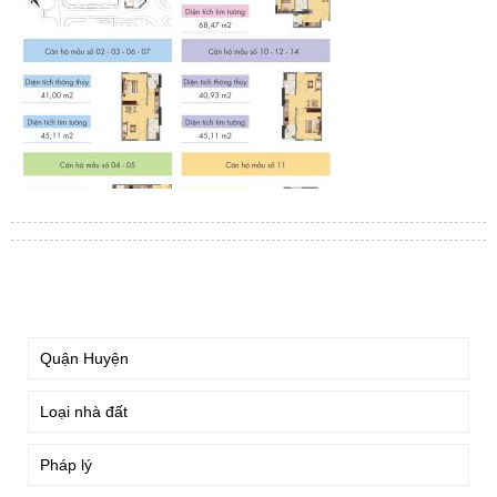
TÌM KIẾM