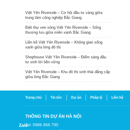
TIN NỔI BẬT
Việt Yên Riverside – Cơ hội đầu tư vàng giữa
trung tâm công nghiệp Bắc Giang
Biệt thự ven sông Việt Yên Riverside – Sống
thượng lưu giữa miền xanh Bắc Giang
Liền kề Việt Yên Riverside – Không gian sống
xanh giữa lòng đô thị
Shophouse Việt Yên Riverside – Điểm sáng đầu
tư sinh lời bền vững
Việt Yên Riverside – Khu đô thị sinh thái đẳng cấp
giữa lòng Bắc Giang
Trang chủ
Tin tức
Dự án
Pháp lý
Liên hệ
THÔNG TIN DỰ ÁN HÀ NỘI
Tel: 0986 866 790
Zalo