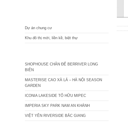
DỰ ÁN
Dự án chung cư
Khu đô thị mới, liền kề, biệt thự
CÁC DỰ ÁN MỚI NHẤT
SHOPHOUSE CHÂN ĐẾ BERRIVER LONG
BIÊN
MASTERISE CAO XÀ LÁ – HÀ NỘI SEASON
GARDEN
ICONIA LAKESIDE TỐ HỮU MIPEC
IMPERIA SKY PARK NAM AN KHÁNH
VIỆT YÊN RIVERSIDE BẮC GIANG