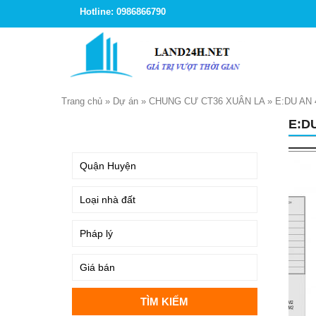
Hotline: 0986866790
Trang chủ
»
Dự án
»
CHUNG CƯ CT36 XUÂN LA
»
E:DU AN 
E:D
TÌM KIẾM