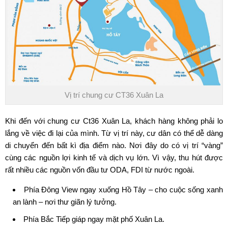
Vị trí chung cư CT36 Xuân La
Khi đến với
chung cư Ct36 Xuân La
, khách hàng không phải lo
lắng về việc đi lại của mình. Từ vị trí này, cư dân có thể dễ dàng
di chuyển đến bất kì địa điểm nào. Nơi đây do có vị trí “vàng”
cùng các nguồn lợi kinh tế và dịch vụ lớn. Vì vậy, thu hút được
rất nhiều các nguồn vốn đầu tư ODA, FDI từ nước ngoài.
Phía Đông View ngay xuống Hồ Tây – cho cuộc sống xanh
an lành – nơi thư giãn lý tưởng.
Phía Bắc Tiếp giáp ngay mặt phố Xuân La.