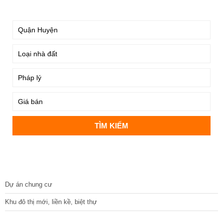
TÌM KIẾM
DỰ ÁN
Dự án chung cư
Khu đô thị mới, liền kề, biệt thự