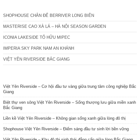
CÁC DỰ ÁN MỚI NHẤT
SHOPHOUSE CHÂN ĐẾ BERRIVER LONG BIÊN
MASTERISE CAO XÀ LÁ – HÀ NỘI SEASON GARDEN
ICONIA LAKESIDE TỐ HỮU MIPEC
IMPERIA SKY PARK NAM AN KHÁNH
VIỆT YÊN RIVERSIDE BẮC GIANG
TIN NỔI BẬT
Việt Yên Riverside – Cơ hội đầu tư vàng giữa trung tâm công nghiệp Bắc
Giang
Biệt thự ven sông Việt Yên Riverside – Sống thượng lưu giữa miền xanh
Bắc Giang
Liền kề Việt Yên Riverside – Không gian sống xanh giữa lòng đô thị
Shophouse Việt Yên Riverside – Điểm sáng đầu tư sinh lời bền vững
Việt Yên Riverside – Khu đô thị sinh thái đẳng cấp giữa lòng Bắc Giang