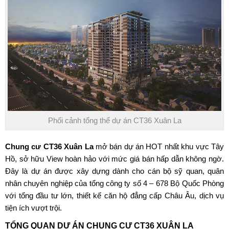
Phối cảnh tổng thể dự án CT36 Xuân La
Chung cư CT36 Xuân La
mở bán dự án HOT nhất khu vực Tây
Hồ, sở hữu View hoàn hảo với mức giá bán hấp dẫn không ngờ.
Đây là dự án được xây dựng dành cho cán bộ sỹ quan, quân
nhân chuyên nghiệp của tổng công ty số 4 – 678 Bộ Quốc Phòng
với tổng đầu tư lớn, thiết kế căn hộ đẳng cấp Châu Âu, dịch vụ
tiện ích vượt trội.
TỔNG QUAN DỰ ÁN CHUNG CƯ CT36 XUÂN LA