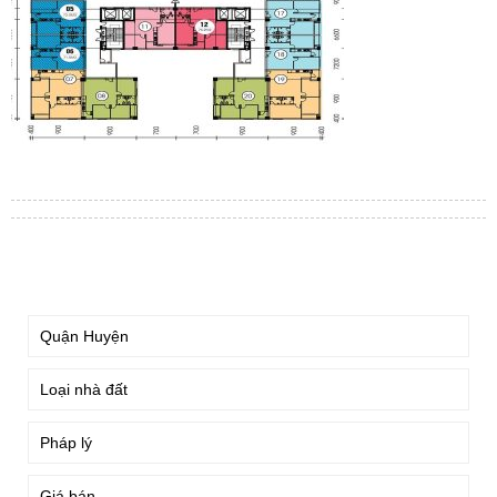
TÌM KIẾM