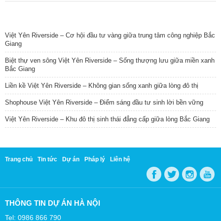
TIN NỔI BẬT
Việt Yên Riverside – Cơ hội đầu tư vàng giữa trung tâm công nghiệp Bắc
Giang
Biệt thự ven sông Việt Yên Riverside – Sống thượng lưu giữa miền xanh
Bắc Giang
Liền kề Việt Yên Riverside – Không gian sống xanh giữa lòng đô thị
Shophouse Việt Yên Riverside – Điểm sáng đầu tư sinh lời bền vững
Việt Yên Riverside – Khu đô thị sinh thái đẳng cấp giữa lòng Bắc Giang
Trang chủ
Tin tức
Dự án
Pháp lý
Liên hệ
THÔNG TIN DỰ ÁN HÀ NỘI
Tel: 0986 866 790