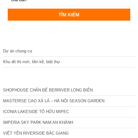
DỰ ÁN
Dự án chung cư
Khu đô thị mới, liền kề, biệt thự
CÁC DỰ ÁN MỚI NHẤT
SHOPHOUSE CHÂN ĐẾ BERRIVER LONG BIÊN
MASTERISE CAO XÀ LÁ – HÀ NỘI SEASON GARDEN
ICONIA LAKESIDE TỐ HỮU MIPEC
IMPERIA SKY PARK NAM AN KHÁNH
VIỆT YÊN RIVERSIDE BẮC GIANG