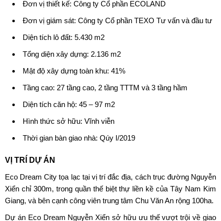
Đơn vị thiết kế: Công ty Cổ phần ECOLAND
Đơn vị giám sát: Công ty Cổ phần TEXO Tư vấn và đầu tư
Diện tích lô đất: 5.430 m2
Tổng diện xây dựng: 2.136 m2
Mật độ xây dựng toàn khu: 41%
Tầng cao: 27 tầng cao, 2 tầng TTTM và 3 tầng hầm
Diện tích căn hộ: 45 – 97 m2
Hình thức sở hữu: Vĩnh viễn
Thời gian bàn giao nhà: Qúy I/2019
VỊ TRÍ DỰ ÁN
Eco Dream City
tọa lạc tại vị trí đắc địa, cách trục đường Nguyễn
Xiển chỉ 300m, trong quần thế biệt thự liền kề của Tây Nam Kim
Giang, và bên cạnh công viên trung tâm Chu Văn An rộng 100ha.
Dự án Eco Dream Nguyễn Xiển
sở hữu ưu thế vượt trội về giao