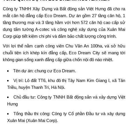
Công ty TNHH Xây Dựng và Bất động sản Việt Hưng đã cho ra
mắt căn hộ đẳng cấp
Eco Dream
. Dự án gồm 27 tầng căn hộ, 1
tầng thương mại và 3 tầng hầm với hơn 572 căn hộ cao cấp sử
dụng tấm tường A-cotec và công nghệ xây dựng của Xuân Mai
Corp giúp tiết kiệm chi phí và đảm bảo chất lượng công trình.
Với lợi thế nằm cạnh công viên Chu Văn An 100ha, và sở hữu
chuỗi tiện ích khép kín đẳng cấp, Eco Dream City sẽ mang tới
không gian sống xanh đẳng cấp giữa chốn nội đô náo nhiệt.
Tên dự án:
chung cư Eco Dream
.
Vị trí: Lô đất TT6, khu đô thị Tây Nam Kim Giang I, xã Tân
Triều, huyện Thanh Trì, Hà Nội.
Chủ đầu tư: Công ty TNNH Bất động sản và xây dựng Việt
Hưng
Tổng thầu thi công: Công ty Cổ phần Đầu tư và xây dựng
Xuân Mai (Xuân Mai Corp).