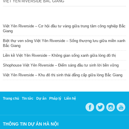
VIỆT YÊN RIVERSIDE BẮC GIANG
TIN NỔI BẬT
Việt Yên Riverside – Cơ hội đầu tư vàng giữa trung tâm công nghiệp Bắc
Giang
Biệt thự ven sông Việt Yên Riverside – Sống thượng lưu giữa miền xanh
Bắc Giang
Liền kề Việt Yên Riverside – Không gian sống xanh giữa lòng đô thị
Shophouse Việt Yên Riverside – Điểm sáng đầu tư sinh lời bền vững
Việt Yên Riverside – Khu đô thị sinh thái đẳng cấp giữa lòng Bắc Giang
Trang chủ
Tin tức
Dự án
Pháp lý
Liên hệ
THÔNG TIN DỰ ÁN HÀ NỘI