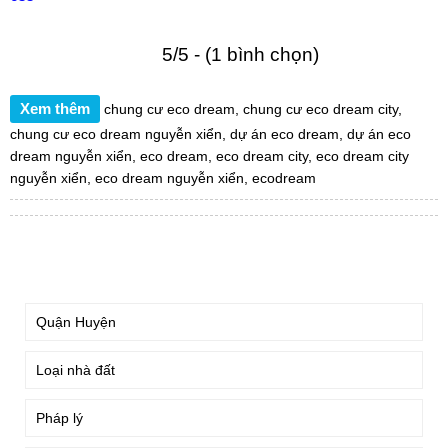
5/5 - (1 bình chọn)
Xem thêm
chung cư eco dream
,
chung cư eco dream city
,
chung cư eco dream nguyễn xiển
,
dự án eco dream
,
dự án eco
dream nguyễn xiển
,
eco dream
,
eco dream city
,
eco dream city
nguyễn xiển
,
eco dream nguyễn xiển
,
ecodream
TÌM KIẾM