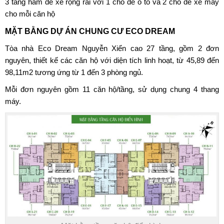
3 tầng hầm để xe rộng rãi với 1 chỗ để ô tô và 2 chỗ để xe máy
cho mỗi căn hộ
MẶT BẰNG DỰ ÁN CHUNG CƯ ECO DREAM
Tòa nhà Eco Dream Nguyễn Xiển cao 27 tầng, gồm 2 đơn
nguyên, thiết kế các căn hộ với diện tích linh hoạt, từ 45,89 đến
98,11m2 tương ứng từ 1 đến 3 phòng ngủ.
Mỗi đơn nguyên gồm 11 căn hộ/tầng, sử dụng chung 4 thang
máy.