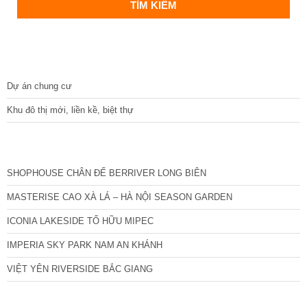
DỰ ÁN
Dự án chung cư
Khu đô thị mới, liền kề, biệt thự
CÁC DỰ ÁN MỚI NHẤT
SHOPHOUSE CHÂN ĐẾ BERRIVER LONG BIÊN
MASTERISE CAO XÀ LÁ – HÀ NỘI SEASON GARDEN
ICONIA LAKESIDE TỐ HỮU MIPEC
IMPERIA SKY PARK NAM AN KHÁNH
VIỆT YÊN RIVERSIDE BẮC GIANG
TIN NỔI BẬT