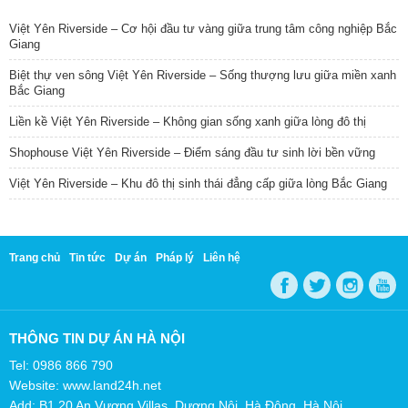
Việt Yên Riverside – Cơ hội đầu tư vàng giữa trung tâm công nghiệp Bắc
Giang
Biệt thự ven sông Việt Yên Riverside – Sống thượng lưu giữa miền xanh
Bắc Giang
Liền kề Việt Yên Riverside – Không gian sống xanh giữa lòng đô thị
Shophouse Việt Yên Riverside – Điểm sáng đầu tư sinh lời bền vững
Việt Yên Riverside – Khu đô thị sinh thái đẳng cấp giữa lòng Bắc Giang
Trang chủ
Tin tức
Dự án
Pháp lý
Liên hệ
THÔNG TIN DỰ ÁN HÀ NỘI
Tel: 0986 866 790
Website: www.land24h.net
Add: B1.20 An Vượng Villas, Dương Nội, Hà Đông, Hà Nội