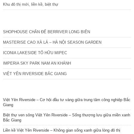
Khu đô thị mới, liền kề, biệt thự
CÁC DỰ ÁN MỚI NHẤT
SHOPHOUSE CHÂN ĐẾ BERRIVER LONG BIÊN
MASTERISE CAO XÀ LÁ – HÀ NỘI SEASON GARDEN
ICONIA LAKESIDE TỐ HỮU MIPEC
IMPERIA SKY PARK NAM AN KHÁNH
VIỆT YÊN RIVERSIDE BẮC GIANG
TIN NỔI BẬT
Việt Yên Riverside – Cơ hội đầu tư vàng giữa trung tâm công nghiệp Bắc
Giang
Biệt thự ven sông Việt Yên Riverside – Sống thượng lưu giữa miền xanh
Bắc Giang
Liền kề Việt Yên Riverside – Không gian sống xanh giữa lòng đô thị