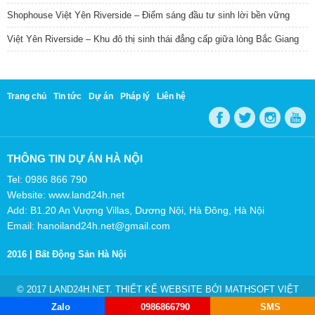
Shophouse Việt Yên Riverside – Điểm sáng đầu tư sinh lời bền vững
Việt Yên Riverside – Khu đô thị sinh thái đẳng cấp giữa lòng Bắc Giang
Trang chủ
Tin tức
Dự án
Pháp lý
Liên hệ
THÔNG TIN DỰ ÁN HÀ NỘI
Tel: 0986 866 790
Website: www.land24h.net
Add: B1.20 An Vượng Villas, Dương Nội, Hà Đông, Hà Nội
Email: hanoiland24h.net@gmail.com
2016 |
Bất Động Sản Hà Nội
© 2017 LAND24H.NET. THIẾT KẾ WEBSITE BỞI
MATHSOFT VIỆT
NAM
Zalo
0986866790
SMS