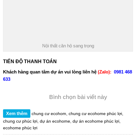
Nội thất căn hộ sang trọng
TIẾN ĐỘ THANH TOÁN
Khách hàng quan tâm dự án vui lòng liên hệ
(Zalo):
0981 468
633
Bình chọn bài viết này
Xem thêm
chung cư ecohom
,
chung cư ecohome phúc lợi
,
chung cư phúc lợi
,
dự án ecohome
,
dự án ecohome phúc lợi
,
ecohome phúc lợi