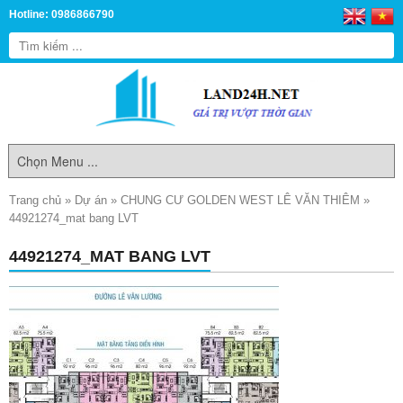
Hotline: 0986866790
Trang chủ
»
Dự án
»
CHUNG CƯ GOLDEN WEST LÊ VĂN THIÊM
»
44921274_mat bang LVT
44921274_MAT BANG LVT