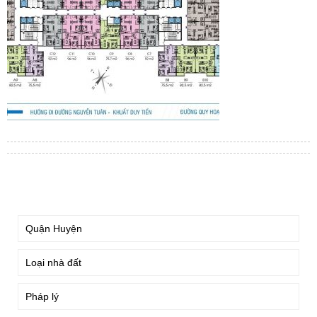
TÌM KIẾM