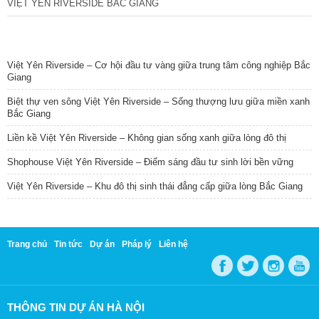
VIỆT YÊN RIVERSIDE BẮC GIANG
TIN NỔI BẬT
Việt Yên Riverside – Cơ hội đầu tư vàng giữa trung tâm công nghiệp Bắc
Giang
Biệt thự ven sông Việt Yên Riverside – Sống thượng lưu giữa miền xanh
Bắc Giang
Liền kề Việt Yên Riverside – Không gian sống xanh giữa lòng đô thị
Shophouse Việt Yên Riverside – Điểm sáng đầu tư sinh lời bền vững
Việt Yên Riverside – Khu đô thị sinh thái đẳng cấp giữa lòng Bắc Giang
Trang chủ
Tin tức
Dự án
Pháp lý
Liên hệ
THÔNG TIN DỰ ÁN HÀ NỘI