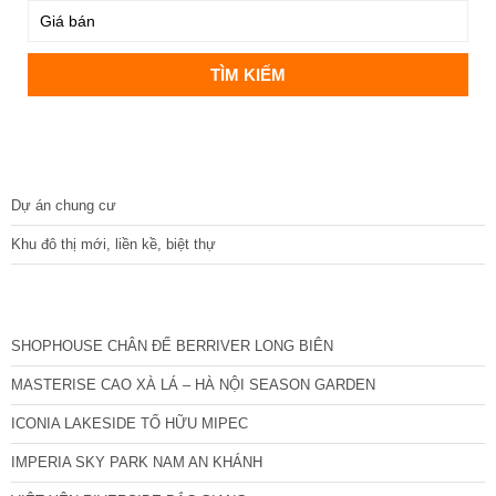
DỰ ÁN
Dự án chung cư
Khu đô thị mới, liền kề, biệt thự
CÁC DỰ ÁN MỚI NHẤT
SHOPHOUSE CHÂN ĐẾ BERRIVER LONG BIÊN
MASTERISE CAO XÀ LÁ – HÀ NỘI SEASON GARDEN
ICONIA LAKESIDE TỐ HỮU MIPEC
IMPERIA SKY PARK NAM AN KHÁNH