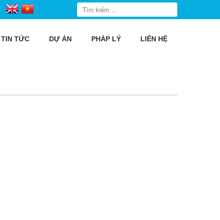
TIN TỨC
DỰ ÁN
PHÁP LÝ
LIÊN HỆ