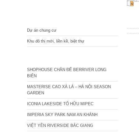
DỰ ÁN
Dự án chung cư
Khu đô thị mới, liền kề, biệt thự
CÁC DỰ ÁN MỚI NHẤT
SHOPHOUSE CHÂN ĐẾ BERRIVER LONG
BIÊN
MASTERISE CAO XÀ LÁ – HÀ NỘI SEASON
GARDEN
ICONIA LAKESIDE TỐ HỮU MIPEC
IMPERIA SKY PARK NAM AN KHÁNH
VIỆT YÊN RIVERSIDE BẮC GIANG