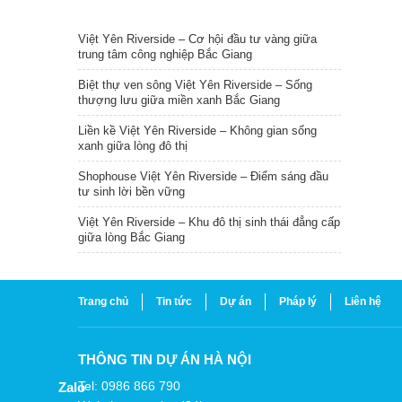
TIN NỔI BẬT
Việt Yên Riverside – Cơ hội đầu tư vàng giữa
trung tâm công nghiệp Bắc Giang
Biệt thự ven sông Việt Yên Riverside – Sống
thượng lưu giữa miền xanh Bắc Giang
Liền kề Việt Yên Riverside – Không gian sống
xanh giữa lòng đô thị
Shophouse Việt Yên Riverside – Điểm sáng đầu
tư sinh lời bền vững
Việt Yên Riverside – Khu đô thị sinh thái đẳng cấp
giữa lòng Bắc Giang
Trang chủ
Tin tức
Dự án
Pháp lý
Liên hệ
THÔNG TIN DỰ ÁN HÀ NỘI
Tel: 0986 866 790
Zalo