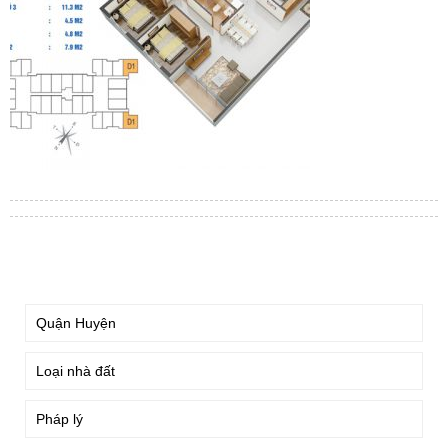
TÌM KIẾM