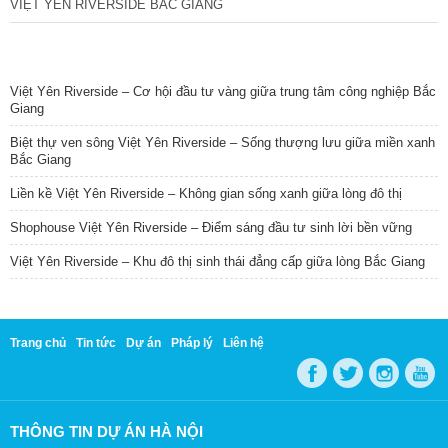
VIỆT YÊN RIVERSIDE BẮC GIANG
TIN NỔI BẬT
Việt Yên Riverside – Cơ hội đầu tư vàng giữa trung tâm công nghiệp Bắc
Giang
Biệt thự ven sông Việt Yên Riverside – Sống thượng lưu giữa miền xanh
Bắc Giang
Liền kề Việt Yên Riverside – Không gian sống xanh giữa lòng đô thị
Shophouse Việt Yên Riverside – Điểm sáng đầu tư sinh lời bền vững
Việt Yên Riverside – Khu đô thị sinh thái đẳng cấp giữa lòng Bắc Giang
Trang chủ
Tin tức
Dự án
Pháp lý
Liên hệ
THÔNG TIN DỰ ÁN HÀ NỘI