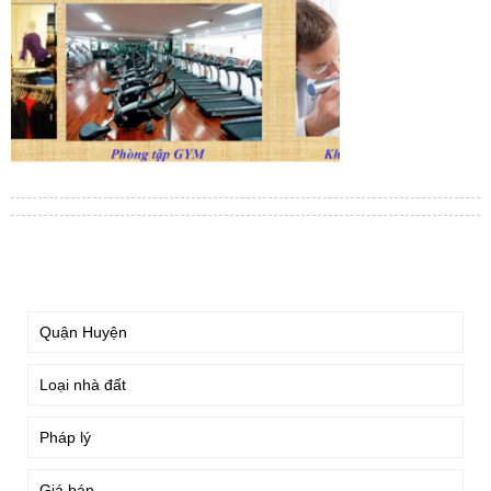
TÌM KIẾM