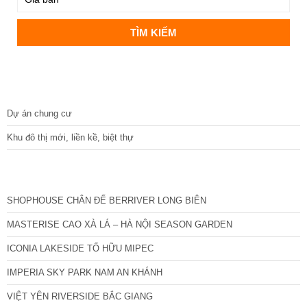
DỰ ÁN
Dự án chung cư
Khu đô thị mới, liền kề, biệt thự
CÁC DỰ ÁN MỚI NHẤT
SHOPHOUSE CHÂN ĐẾ BERRIVER LONG BIÊN
MASTERISE CAO XÀ LÁ – HÀ NỘI SEASON GARDEN
ICONIA LAKESIDE TỐ HỮU MIPEC
IMPERIA SKY PARK NAM AN KHÁNH
VIỆT YÊN RIVERSIDE BẮC GIANG