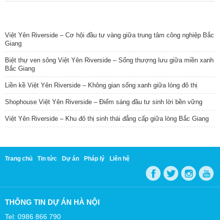
TIN NỔI BẬT
Việt Yên Riverside – Cơ hội đầu tư vàng giữa trung tâm công nghiệp Bắc
Giang
Biệt thự ven sông Việt Yên Riverside – Sống thượng lưu giữa miền xanh
Bắc Giang
Liền kề Việt Yên Riverside – Không gian sống xanh giữa lòng đô thị
Shophouse Việt Yên Riverside – Điểm sáng đầu tư sinh lời bền vững
Việt Yên Riverside – Khu đô thị sinh thái đẳng cấp giữa lòng Bắc Giang
Trang chủ
Tin tức
Dự án
Pháp lý
Liên hệ
THÔNG TIN DỰ ÁN HÀ NỘI
Tel: 0986 866 790