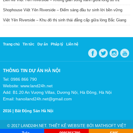
Shophouse Việt Yên Riverside – Điểm sáng đầu tư sinh lời bền vững
Việt Yên Riverside – Khu đô thị sinh thái đẳng cấp giữa lòng Bắc Giang
Trang chủ
Tin tức
Dự án
Pháp lý
Liên hệ
THÔNG TIN DỰ ÁN HÀ NỘI
Tel: 0986 866 790
Website: www.land24h.net
Add: B1.20 An Vượng Villas, Dương Nội, Hà Đông, Hà Nội
Email: hanoiland24h.net@gmail.com
2016 |
Bất Động Sản Hà Nội
© 2017 LAND24H.NET. THIẾT KẾ WEBSITE BỞI
MATHSOFT VIỆT
NAM