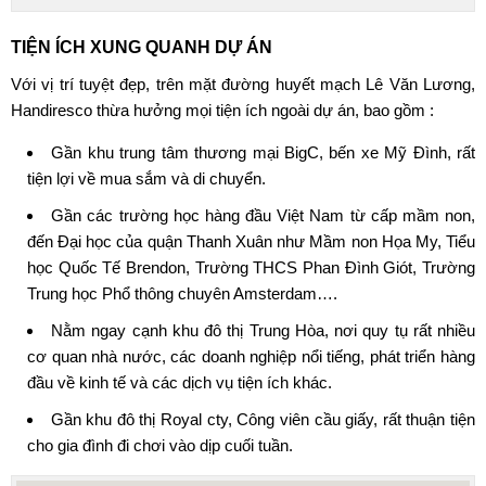
TIỆN ÍCH XUNG QUANH
DỰ ÁN
Với vị trí tuyệt đẹp, trên mặt đường huyết mạch Lê Văn Lương,
Handiresco
thừa hưởng mọi tiện ích ngoài dự án, bao gồm :
Gần khu trung tâm thương mại BigC, bến xe Mỹ Đình, rất
tiện lợi về mua sắm và di chuyển.
Gần các trường học hàng đầu Việt Nam từ cấp mầm non,
đến Đại học của quận Thanh Xuân như Mầm non Họa My, Tiểu
học Quốc Tế Brendon, Trường THCS Phan Đình Giót, Trường
Trung học Phổ thông chuyên Amsterdam….
Nằm ngay cạnh khu đô thị Trung Hòa, nơi quy tụ rất nhiều
cơ quan nhà nước, các doanh nghiệp nổi tiếng, phát triển hàng
đầu về kinh tế và các dịch vụ tiện ích khác.
Gần khu đô thị Royal cty, Công viên cầu giấy, rất thuận tiện
cho gia đình đi chơi vào dịp cuối tuần.