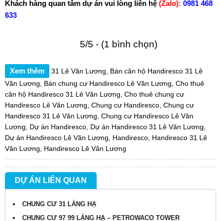
Khách hàng quan tâm dự án vui lòng liên hệ
(Zalo):
0981 468
633
5/5 - (1 bình chọn)
Xem thêm
31 Lê Văn Lương
,
Bán căn hộ Handiresco 31 Lê
Văn Lương
,
Bán chung cư Handiresco Lê Văn Lương
,
Cho thuê
căn hộ Handiresco 31 Lê Văn Lương
,
Cho thuê chung cư
Handiresco Lê Văn Lương
,
Chung cư Handiresco
,
Chung cư
Handiresco 31 Lê Văn Lương
,
Chung cư Handiresco Lê Văn
Lương
,
Dự án Handiresco
,
Dự án Handiresco 31 Lê Văn Lương
,
Dự án Handiresco Lê Văn Lương
,
Handiresco
,
Handiresco 31 Lê
Văn Lương
,
Handiresco Lê Văn Lương
DỰ ÁN LIÊN QUAN
CHUNG CƯ 31 LÁNG HẠ
CHUNG CƯ 97 99 LÁNG HẠ – PETROWACO TOWER