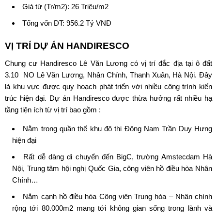
Giá từ (Tr/m2): 26 Triệu/m2
Tổng vốn ĐT: 956.2 Tỷ VNĐ
VỊ TRÍ DỰ ÁN
HANDIRESCO
Chung cư Handiresco
Lê Văn Lương có vị trí đắc địa tại ô đất
3.10 NO Lê Văn Lương, Nhân Chính, Thanh Xuân, Hà Nội. Đây
là khu vực được quy hoạch phát triển với nhiều công trình kiến
trúc hiện đại.
Dự án Handiresco
được thừa hưởng rất nhiều hạ
tầng tiện ích từ vị trí bao gồm :
Nằm trong quần thể khu đô thị Đông Nam Trần Duy Hưng
hiện đại
Rất dễ dàng di chuyển đến BigC, trường Amstecdam Hà
Nội, Trung tâm hội nghị Quốc Gia, công viên hồ điều hòa Nhân
Chính…
Nằm cạnh hồ điều hòa Công viên Trung hòa – Nhân chính
rộng tới 80.000m2 mang tới không gian sống trong lành và