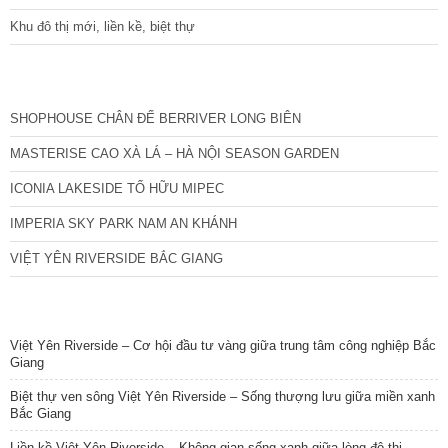
Khu đô thị mới, liền kề, biệt thự
CÁC DỰ ÁN MỚI NHẤT
SHOPHOUSE CHÂN ĐẾ BERRIVER LONG BIÊN
MASTERISE CAO XÀ LÁ – HÀ NỘI SEASON GARDEN
ICONIA LAKESIDE TỐ HỮU MIPEC
IMPERIA SKY PARK NAM AN KHÁNH
VIỆT YÊN RIVERSIDE BẮC GIANG
TIN NỔI BẬT
Việt Yên Riverside – Cơ hội đầu tư vàng giữa trung tâm công nghiệp Bắc
Giang
Biệt thự ven sông Việt Yên Riverside – Sống thượng lưu giữa miền xanh
Bắc Giang
Liền kề Việt Yên Riverside – Không gian sống xanh giữa lòng đô thị